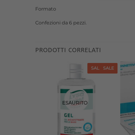
Formato
Confezioni da 6 pezzi.
PRODOTTI CORRELATI
SALE
SALE
SALE
SALE
Aggiungi
Aggiungi
alla lista
alla lista
dei
dei
desideri
desideri
ESAURITO