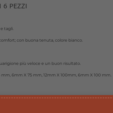
 6 PEZZI
e tagli.
 comfort; con buona tenuta, colore bianco.
guarigione più veloce e un buon risultato.
 X 75 mm, 6mm X 75 mm, 12mm X 100mm, 6mm X 100 mm.
ed il taglio sia pulito. Pulire la cute almeno 5 cm intorno a