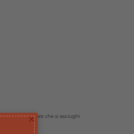
×
lla ferita e lasciare che si asciughi