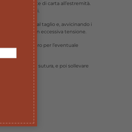
elle due linguette di carta all’estremità.
ngolo di 45 gradi.
lmente rispetto al taglio e, avvicinando i
 non esercitare un eccessiva tensione.
di distanza tra loro per l’eventuale
ella striscia per sutura, e poi sollevare