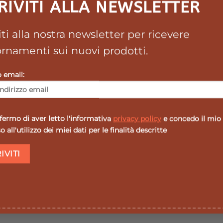
RIVITI ALLA NEWSLETTER
l supporto in carta con le strisce di sutura; strappare una d
 strisce dovrebbero essere rimosse dal supporto con un a
viti alla nostra newsletter per ricevere
, applicare la prima metà della striscia di sutura trasversa
rnamenti sui nuovi prodotti.
età della striscia, premendo fermamente ma avendo cura di
o email:
strisce supplementari posizionate a circa 2 – 3 millimetri 
ra steri-strip, applicare una leggera pressione al centro d
ermo di aver letto l'informativa
privacy policy
e concedo il mio
ente, rimuovere tutta la striscia.
 all'utilizzo dei miei dati per le finalità descritte
danneggiata o aperta.