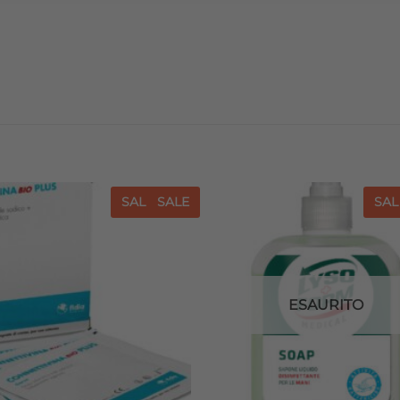
SALE
SALE
SAL
Aggiungi
Agg
alla lista
all
dei
desideri
de
ESAURITO