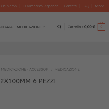
Chi siamo
Il Farmacista Risponde
Contatti
FAQ
Accedi
Carrello /
0,00
€
NITARIA E MEDICAZIONE
0
- MEDICAZIONE - ACCESSORI
/
MEDICAZIONE
12X100MM 6 PEZZI