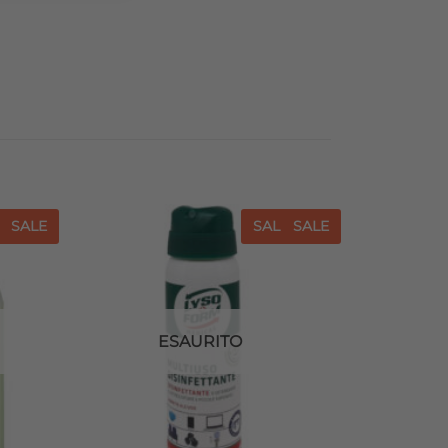
E
SALE
SALE
SALE
iungi
Aggiungi
a lista
alla lista
dei
dei
sideri
desideri
ESAURITO