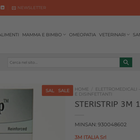
NEWSLETTER
ALIMENTI
MAMMA E BIMBO
OMEOPATIA
VETERINARI
SA
HOME
/
ELETTROMEDICALI 
SALE
SALE
E DISINFETTANTI
STERISTRIP 3M 
Aggiungi
alla lista
dei
desideri
MINSAN: 930048602
3M ITALIA Srl