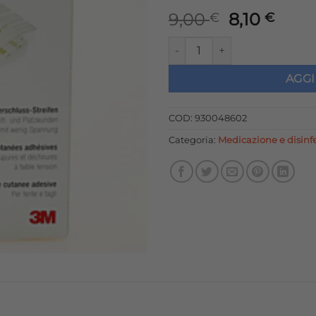
Il
Il
9,00
8,10
€
€
prezzo
prez
STERISTRIP 3M 12X100MM 6 PE
originale
attu
era:
è:
AGGI
9,00 €.
8,10 
COD:
930048602
Categoria:
Medicazione e disinfe