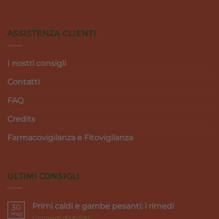
ASSISTENZA CLIENTI
I nostri consigli
Contatti
FAQ
Credits
Farmacovigilanza e Fitovigilanza
ULTIMI CONSIGLI
Primi caldi e gambe pesanti: i rimedi
30
Mag
su
Commenti disabilitati