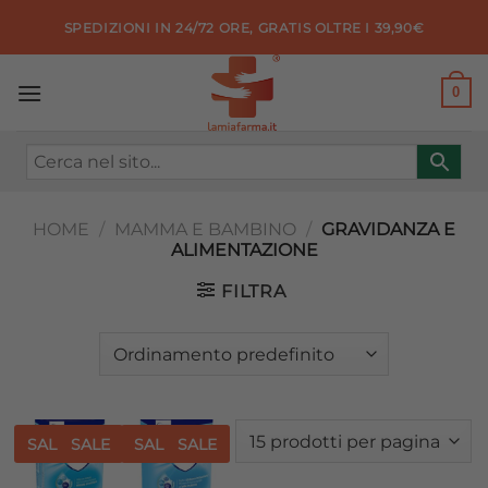
Salta
SPEDIZIONI IN 24/72 ORE, GRATIS OLTRE I 39,90€
ai
contenuti
0
HOME
/
MAMMA E BAMBINO
/
GRAVIDANZA E
ALIMENTAZIONE
FILTRA
SALE
SALE
SALE
SALE
Aggiungi
Aggiungi