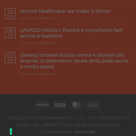
Primi
caldi
Accord Healthcare: we make it better
23
e
Nov
su
Commenti disabilitati
gambe
Accord
pesanti:
Healthcare:
LAVAGGI NASALI: Perché è importante farli
i
06
we
Ott
rimedi
anche ai bambini
make
su
Commenti disabilitati
it
LAVAGGI
better
NASALI:
Dexeryl shower doccia crema e dexeryl olio
02
Perché
Ott
lavante: la detersione ideale della pelle secca
è
e molto secca
importante
su
Commenti disabilitati
farli
Dexeryl
anche
shower
ai
doccia
bambini
crema
e
dexeryl
olio
lavante:
Copyright © 2026 Farmalife S.r.l. | C.F. e P.I. 03746520547 |
la
N. REA: PG - 310980 | Tutti i diritti sono riservati |
detersione
ideale
Customized by
Microweb
della