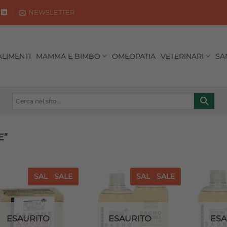
NEWSLETTER
ALIMENTI
MAMMA E BIMBO
OMEOPATIA
VETERINARI
SA
E”
SALE
SALE
SALE
SALE
Aggiungi
Aggiungi
alla lista
alla lista
dei
dei
desideri
desideri
ESAURITO
ESAURITO
ESA