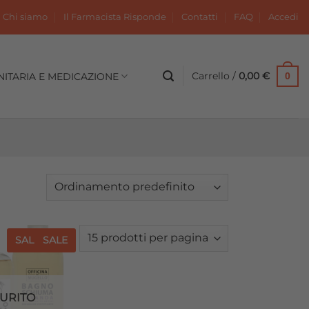
Chi siamo
Il Farmacista Risponde
Contatti
FAQ
Accedi
Carrello /
0,00
€
NITARIA E MEDICAZIONE
0
SALE
SALE
Aggiungi
alla lista
dei
desideri
URITO