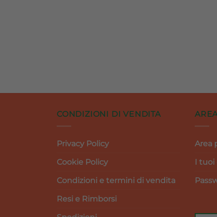
CONDIZIONI DI VENDITA
AREA
Privacy Policy
Area 
Cookie Policy
I tuoi
Condizioni e termini di vendita
Passw
Resi e Rimborsi