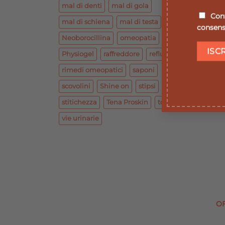
mal di denti
mal di gola
Conf
mal di schiena
mal di testa
consenso
Neoborocillina
omeopatia
O
Physiogel
raffreddore
reflusso
rimedi omeopatici
saponi
scovolini
Shine on
stipsi
stitichezza
Tena Proskin
tosse
vie urinarie
O