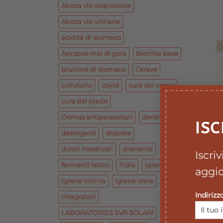
Aboca vie respiratorie
Aboca vie urinarie
acidità di stomaco
Apropos mal di gola
Bionike base
bruciore di stomaco
Cerave
collutorio
covid
cura del corpo
cura del piede
Demas antiparassitari
dentiera
ISC
O
detergenti
diabete
dolori mestruali
drenante
Iscri
fermenti lattici
Fidia
igiene
aggio
Igiene intima
igiene orale
Indirizz
integratori
LABORATOIRES SVR SOLARI