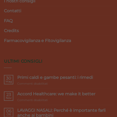
I nostri consigli
Contatti
FAQ
Credits
Farmacovigilanza e Fitovigilanza
ULTIMI CONSIGLI
Primi caldi e gambe pesanti: i rimedi
30
Mag
su
Commenti disabilitati
Primi
caldi
Accord Healthcare: we make it better
23
e
Nov
su
Commenti disabilitati
gambe
Accord
pesanti:
Healthcare:
LAVAGGI NASALI: Perché è importante farli
i
06
we
Ott
rimedi
anche ai bambini