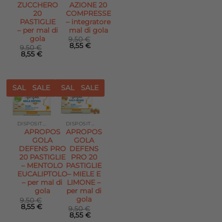
ZUCCHERO
AZIONE 20
20
COMPRESSE
PASTIGLIE
– integratore
– per mal di
mal di gola
gola
9,50
€
Il
Il
8,55
€
9,50
€
prezzo
prezzo
Il
Il
8,55
€
originale
attuale
prezzo
prezzo
era:
è:
originale
attuale
9,50 €.
8,55 €.
era:
è:
9,50 €.
8,55 €.
SALE
SALE
SALE
SALE
Aggiungi
Aggiungi
alla lista
alla lista
dei
dei
desideri
desideri
DISPOSITIVI MEDICI
DISPOSITIVI MEDICI
APROPOS
APROPOS
GOLA
GOLA
DEFENS PRO
DEFENS
20 PASTIGLIE
PRO 20
– MENTOLO
PASTIGLIE
EUCALIPTOLO
– MIELE E
– per mal di
LIMONE –
gola
per mal di
gola
9,50
€
Il
Il
8,55
€
9,50
€
prezzo
prezzo
Il
Il
8,55
€
originale
attuale
prezzo
prezzo