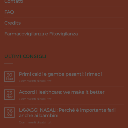
Contatti
FAQ
Credits
Farmacovigilanza e Fitovigilanza
ULTIMI CONSIGLI
Primi caldi e gambe pesanti: i rimedi
30
Mag
su
Commenti disabilitati
Primi
caldi
Accord Healthcare: we make it better
23
e
Nov
su
Commenti disabilitati
gambe
Accord
pesanti:
Healthcare:
LAVAGGI NASALI: Perché è importante farli
i
06
we
Ott
rimedi
anche ai bambini
make
su
Commenti disabilitati
it
LAVAGGI
better