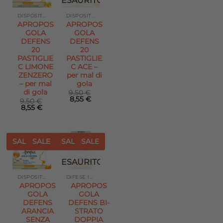
ESAURITO
alla lista
alla lista
dei
dei
desideri
desideri
DISPOSITIVI MEDICI
DISPOSITIVI MEDICI
APROPOS
APROPOS
GOLA
GOLA
DEFENS
DEFENS
20
20
PASTIGLIE
PASTIGLIE
C LIMONE
C ACE –
ZENZERO
per mal di
– per mal
gola
di gola
9,50
€
Il
Il
8,55
€
9,50
€
prezzo
prezzo
Il
Il
8,55
€
originale
attuale
prezzo
prezzo
era:
è:
originale
attuale
9,50 €.
8,55 €.
era:
è:
9,50 €.
8,55 €.
SALE
SALE
SALE
SALE
Aggiungi
Aggiungi
ESAURITO
alla lista
alla lista
dei
dei
desideri
desideri
DISPOSITIVI MEDICI
DIFESE IMMUNITARIE
APROPOS
APROPOS
GOLA
GOLA
DEFENS
DEFENS BI-
ARANCIA
STRATO
SENZA
DOPPIA