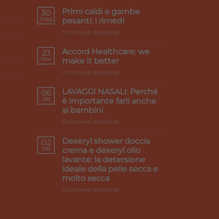
Primi caldi e gambe
30
Mag
pesanti: i rimedi
su
Commenti disabilitati
Primi
caldi
Accord Healthcare: we
23
e
Nov
make it better
gambe
su
Commenti disabilitati
pesanti:
Accord
i
Healthcare:
rimedi
LAVAGGI NASALI: Perché
06
we
Ott
è importante farli anche
make
ai bambini
it
su
Commenti disabilitati
better
LAVAGGI
NASALI:
Dexeryl shower doccia
02
Perché
Ott
crema e dexeryl olio
è
lavante: la detersione
importante
ideale della pelle secca e
farli
molto secca
anche
ai
su
Commenti disabilitati
bambini
Dexeryl
shower
doccia