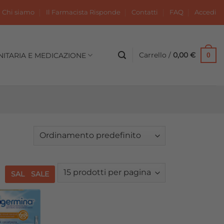
Chi siamo
Il Farmacista Risponde
Contatti
FAQ
Accedi
Carrello /
0,00
€
NITARIA E MEDICAZIONE
0
SALE
SALE
Aggiungi
alla lista
dei
desideri