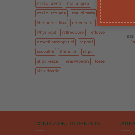
mal di denti
mal di gola
mal di schiena
mal di testa
Neoborocillina
omeopatia
Physiogel
raffreddore
reflusso
Y
rimedi omeopatici
saponi
scovolini
Shine on
stipsi
stitichezza
Tena Proskin
tosse
vie urinarie
CONDIZIONI DI VENDITA
AREA