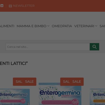
NEWSLETTER
ALIMENTI
MAMMA E BIMBO
OMEOPATIA
VETERINARI
SA
NTI LATTICI”
SALE
SALE
SALE
SALE
Aggiungi
Aggiungi
alla lista
alla lista
dei
dei
desideri
desideri