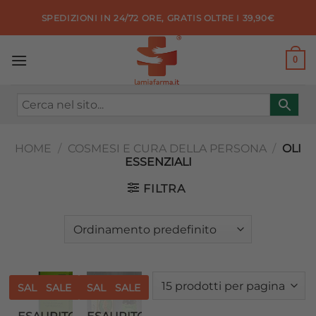
Salta
SPEDIZIONI IN 24/72 ORE, GRATIS OLTRE I 39,90€
ai
contenuti
0
HOME
/
COSMESI E CURA DELLA PERSONA
/
OLI
ESSENZIALI
FILTRA
SALE
SALE
SALE
SALE
Aggiungi
Aggiungi