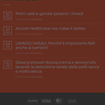
Primi caldi e gambe pesanti: i rimedi
30
Mag
su
Commenti disabilitati
Primi
caldi
Accord Healthcare: we make it better
23
e
Nov
su
Commenti disabilitati
gambe
Accord
pesanti:
Healthcare:
LAVAGGI NASALI: Perché è importante farli
i
06
we
Ott
rimedi
anche ai bambini
make
su
Commenti disabilitati
it
LAVAGGI
better
NASALI:
Dexeryl shower doccia crema e dexeryl olio
02
Perché
Ott
lavante: la detersione ideale della pelle secca
è
e molto secca
importante
su
Commenti disabilitati
farli
Dexeryl
anche
shower
ai
doccia
bambini
crema
e
dexeryl
olio