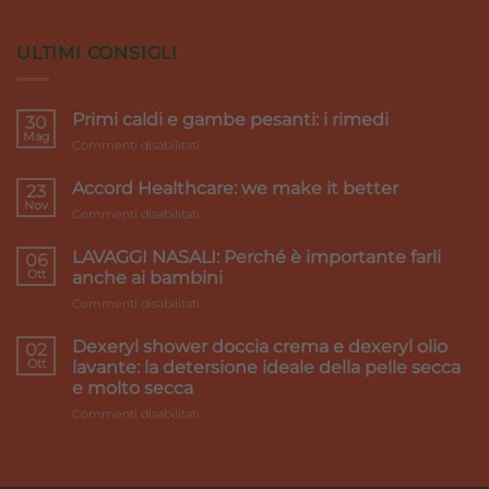
ULTIMI CONSIGLI
Primi caldi e gambe pesanti: i rimedi
30
Mag
su
Commenti disabilitati
Primi
caldi
Accord Healthcare: we make it better
23
e
Nov
su
Commenti disabilitati
gambe
Accord
pesanti:
Healthcare:
LAVAGGI NASALI: Perché è importante farli
i
06
we
Ott
rimedi
anche ai bambini
make
su
Commenti disabilitati
it
LAVAGGI
better
NASALI:
Dexeryl shower doccia crema e dexeryl olio
02
Perché
Ott
lavante: la detersione ideale della pelle secca
è
e molto secca
importante
su
Commenti disabilitati
farli
Dexeryl
anche
shower
ai
doccia
bambini
crema