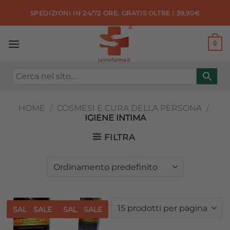
Salta
SPEDIZIONI IN 24/72 ORE, GRATIS OLTRE I 39,90€
ai
contenuti
0
HOME
/
COSMESI E CURA DELLA PERSONA
/
IGIENE INTIMA
FILTRA
SALE
SALE
SALE
SALE
Aggiungi
Aggiungi