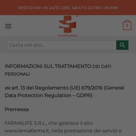
Salta
SPEDIZIONI IN 24/72 ORE, GRATIS OLTRE I 39,90€
ai
contenuti
0
INFORMAZIONI SUL TRATTAMENTO
DEI DATI
PERSONALI
ex
art. 13 del Regolamento (UE) 679/2016 (General
Data Protection Regulation – GDPR)
Premessa
FARMALIFE S.R.L., che gestisce il sito
www.lamiafarma.it, nella prestazione dei servizi e