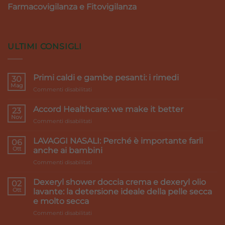
Farmacovigilanza e Fitovigilanza
ULTIMI CONSIGLI
Primi caldi e gambe pesanti: i rimedi
30
Mag
su
Commenti disabilitati
Primi
caldi
Accord Healthcare: we make it better
23
e
Nov
su
Commenti disabilitati
gambe
Accord
pesanti:
Healthcare:
LAVAGGI NASALI: Perché è importante farli
i
06
we
Ott
rimedi
anche ai bambini
make
su
Commenti disabilitati
it
LAVAGGI
better
NASALI:
Dexeryl shower doccia crema e dexeryl olio
02
Perché
Ott
lavante: la detersione ideale della pelle secca
è
e molto secca
importante
su
Commenti disabilitati
farli
Dexeryl
anche