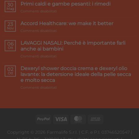
Primi caldi e gambe pesanti: i rimedi
30
Mag
su
Commenti disabilitati
Primi
caldi
Accord Healthcare: we make it better
23
e
Nov
su
Commenti disabilitati
gambe
Accord
pesanti:
Healthcare:
LAVAGGI NASALI: Perché è importante farli
i
06
we
Ott
rimedi
anche ai bambini
make
su
Commenti disabilitati
it
LAVAGGI
better
NASALI:
Dexeryl shower doccia crema e dexeryl olio
02
Perché
Ott
lavante: la detersione ideale della pelle secca
è
e molto secca
importante
su
Commenti disabilitati
farli
Dexeryl
anche
shower
ai
doccia
bambini
crema
e
dexeryl
olio
lavante:
Copyright © 2026 Farmalife S.r.l. | C.F. e P.I. 03746520547 |
la