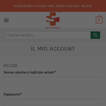
Salta
SPEDIZIONI IN 24/72 ORE, GRATIS OLTRE I 39,90€
ai
contenuti
0
IL MIO ACCOUNT
ACCEDI
Richiesto
Nome utente o indirizzo email
*
Richiesto
Password
*