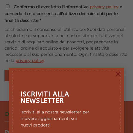
Confermo di aver letto l'informativa
privacy policy
e
concedo il mio consenso all'utilizzo dei miei dati per le
finalità descritte
*
Le chiediamo il consenso all'utilizzo dei Suoi dati personali
al solo fine di supportarLa nel nostro sito per l’utilizzo del
servizio di acquisto online dei prodotti, per prendere in
carico l’ordine di acquisto e per svolgere le attività
necessarie al suo perfezionamento. Ogni finalità è descritta
nella
privacy policy
.
×
REGISTRATI
ISCRIVITI ALLA
NEWSLETTER
Iscriviti alla nostra newsletter per
CONDIZIONI DI VENDITA
ricevere aggiornamenti sui
nuovi prodotti.
Privacy Policy