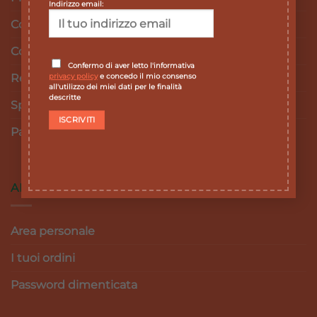
Indirizzo email:
Cookie Policy
Condizioni e termini di vendita
Confermo di aver letto l'informativa
privacy policy
e concedo il mio consenso
Resi e Rimborsi
all'utilizzo dei miei dati per le finalità
descritte
Spedizioni
Pagamenti
AREA RISERVATA
Area personale
I tuoi ordini
Password dimenticata