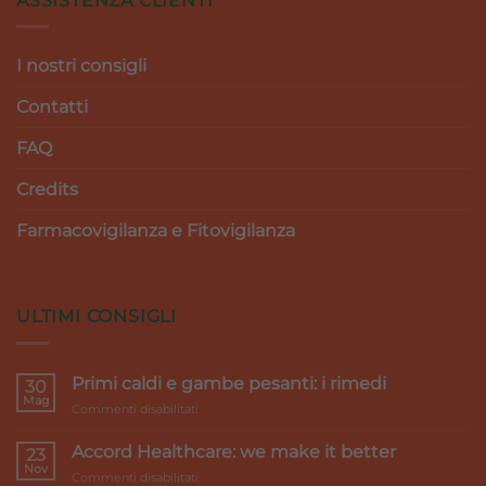
ASSISTENZA CLIENTI
I nostri consigli
Contatti
FAQ
Credits
Farmacovigilanza e Fitovigilanza
ULTIMI CONSIGLI
Primi caldi e gambe pesanti: i rimedi
30
Mag
su
Commenti disabilitati
Primi
caldi
Accord Healthcare: we make it better
23
e
Nov
su
Commenti disabilitati
gambe