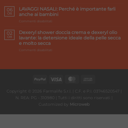
Accord
pesanti:
Healthcare:
LAVAGGI NASALI: Perché è importante farli
i
06
we
Ott
rimedi
anche ai bambini
make
su
Commenti disabilitati
it
LAVAGGI
better
NASALI:
Dexeryl shower doccia crema e dexeryl olio
02
Perché
Ott
lavante: la detersione ideale della pelle secca
è
e molto secca
importante
su
Commenti disabilitati
farli
Dexeryl
anche
shower
ai
doccia
bambini
crema
e
dexeryl
olio
lavante:
Copyright © 2026 Farmalife S.r.l. | C.F. e P.I. 03746520547 |
la
N. REA: PG - 310980 | Tutti i diritti sono riservati |
detersione
ideale
Customized by
Microweb
della
pelle
secca
e
molto