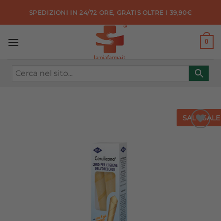
Salta
SPEDIZIONI IN 24/72 ORE, GRATIS OLTRE I 39,90€
ai
contenuti
0
SALE
SALE
Aggiungi
alla lista
dei
desideri