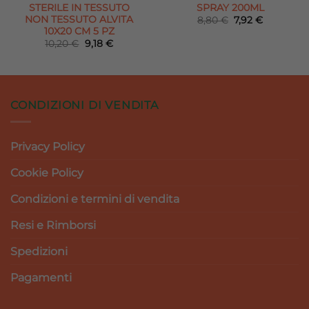
STERILE IN TESSUTO
SPRAY 200ML
NON TESSUTO ALVITA
Il
Il
8,80
€
7,92
€
prezzo
prezzo
10X20 CM 5 PZ
originale
attuale
Il
Il
10,20
€
9,18
€
era:
è:
prezzo
prezzo
8,80 €.
7,92 €.
originale
attuale
era:
è:
10,20 €.
9,18 €.
CONDIZIONI DI VENDITA
Privacy Policy
Cookie Policy
Condizioni e termini di vendita
Resi e Rimborsi
Spedizioni
Pagamenti