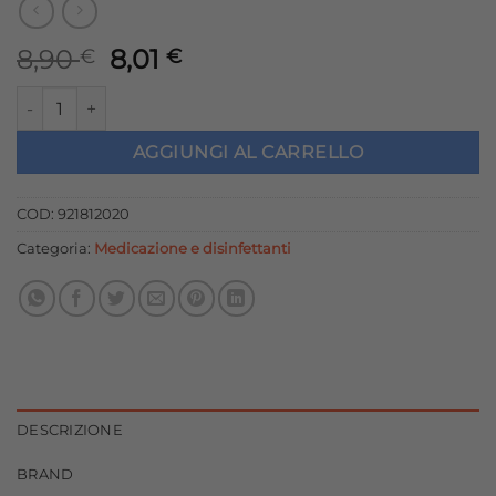
Il
Il
8,90
8,01
€
€
prezzo
prezzo
CERULICONO CONO AURICOLARE 2PZ quantità
originale
attuale
era:
è:
AGGIUNGI AL CARRELLO
8,90 €.
8,01 €.
COD:
921812020
Categoria:
Medicazione e disinfettanti
DESCRIZIONE
BRAND