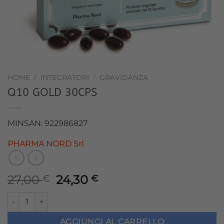
HOME
/
INTEGRATORI
/
GRAVIDANZA
Q10 GOLD 30CPS
MINSAN: 922986827
PHARMA NORD Srl
Il
Il
27,00
24,30
€
€
prezzo
prezzo
Q10 GOLD 30CPS quantità
originale
attuale
era:
è:
AGGIUNGI AL CARRELLO