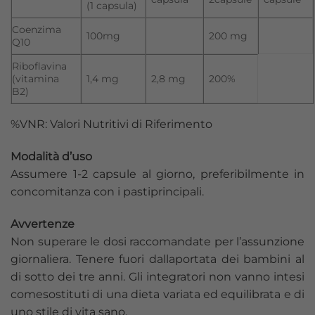
(1 capsula)
Coenzima
100mg
200 mg
Q10
Riboflavina
(vitamina
1,4 mg
2,8 mg
200%
B2)
%VNR: Valori Nutritivi di Riferimento
Modalità d’uso
Assumere 1-2 capsule al giorno, preferibilmente in
concomitanza con i pastiprincipali.
Avvertenze
Non superare le dosi raccomandate per l’assunzione
giornaliera. Tenere fuori dallaportata dei bambini al
di sotto dei tre anni. Gli integratori non vanno intesi
comesostituti di una dieta variata ed equilibrata e di
uno stile di vita sano.