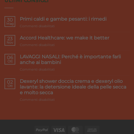
ULTIMI CONSIGLI
Primi caldi e gambe pesanti: i rimedi
30
Mag
su
Commenti disabilitati
Primi
caldi
Accord Healthcare: we make it better
23
e
Nov
su
Commenti disabilitati
gambe
Accord
pesanti:
Healthcare:
LAVAGGI NASALI: Perché è importante farli
i
06
we
Ott
rimedi
anche ai bambini
make
su
Commenti disabilitati
it
LAVAGGI
better
NASALI:
Dexeryl shower doccia crema e dexeryl olio
02
Perché
Ott
lavante: la detersione ideale della pelle secca
è
e molto secca
importante
su
Commenti disabilitati
farli
Dexeryl
anche
shower
ai
doccia
bambini
crema
e
dexeryl