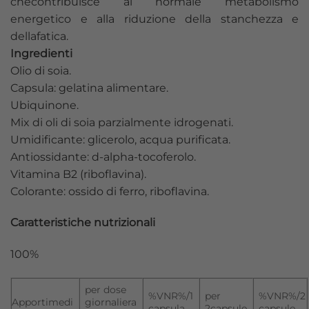
checontribuisce al normale metabolismo
energetico e alla riduzione della stanchezza e
dellafatica.
Ingredienti
Olio di soia.
Capsula: gelatina alimentare.
Ubiquinone.
Mix di oli di soia parzialmente idrogenati.
Umidificante: glicerolo, acqua purificata.
Antiossidante: d-alpha-tocoferolo.
Vitamina B2 (riboflavina).
Colorante: ossido di ferro, riboflavina.
Caratteristiche nutrizionali
100%
per dose
%VNR%/1
per
%VNR%/2
Apportimedi
giornaliera
capsula
2capsule
capsule