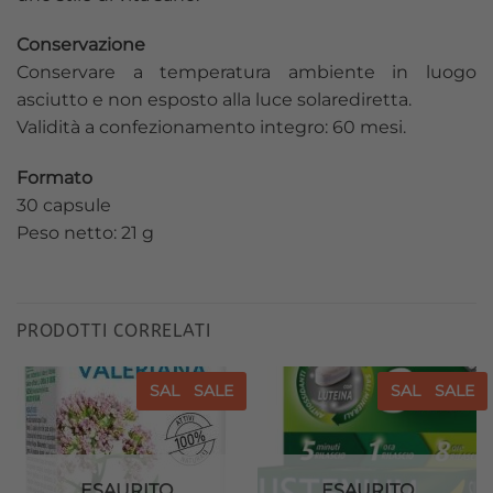
Conservazione
Conservare a temperatura ambiente in luogo
asciutto e non esposto alla luce solarediretta.
Validità a confezionamento integro: 60 mesi.
Formato
30 capsule
Peso netto: 21 g
PRODOTTI CORRELATI
SALE
SALE
SALE
SALE
Aggiungi
Aggiungi
alla lista
alla lista
dei
dei
desideri
desideri
ESAURITO
ESAURITO