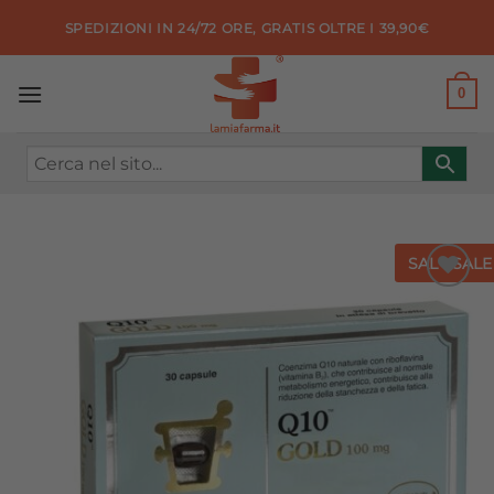
Salta
SPEDIZIONI IN 24/72 ORE, GRATIS OLTRE I 39,90€
ai
contenuti
0
SALE
SALE
Aggiungi
alla lista
dei
desideri