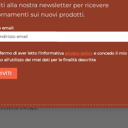
viti alla nostra newsletter per ricevere
rnamenti sui nuovi prodotti.
o al mattino.
meno 3 mesi.
o email:
ata. Tenere fuori dalla portata dei bambini aldi sotto d
quilibrata ed uno stile di vita sano. In caso di alterazioni 
ermo di aver letto l'informativa
privacy policy
e concedo il mio
 all'utilizzo dei miei dati per le finalità descritte
nsigliato. Se si stanno assumendo farmaci, è opportuno sent
si.
oprotette DRcaps.