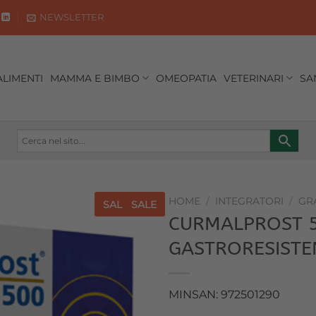
NEWSLETTER
ALIMENTI
MAMMA E BIMBO
OMEOPATIA
VETERINARI
SA
HOME
/
INTEGRATORI
/
GR
SALE
SALE
CURMALPROST 5
Aggiungi
GASTRORESISTENT
alla lista
dei
desideri
MINSAN: 972501290