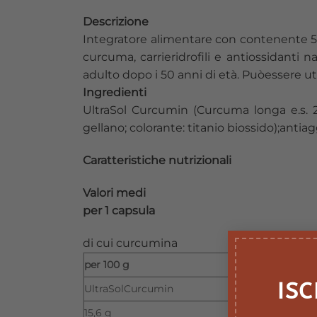
Descrizione
Integratore alimentare con contenente 500
curcuma, carrieridrofili e antiossidanti 
adulto dopo i 50 anni di età. Puòessere ut
Ingredienti
UltraSol Curcumin (Curcuma longa e.s. 
gellano; colorante: titanio biossido);antia
Caratteristiche nutrizionali
Valori medi
per 1 capsula
di cui curcumina
per 100 g
ISC
UltraSolCurcumin
15,6 g