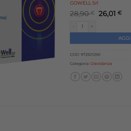
GOWELL Srl
Il
Il
28,90
26,01
€
€
prezzo
pr
CURMALPROST 500 30 COMPRE
originale
at
era:
è:
AGGI
28,90 €.
26
COD:
972501290
Categoria:
Gravidanza