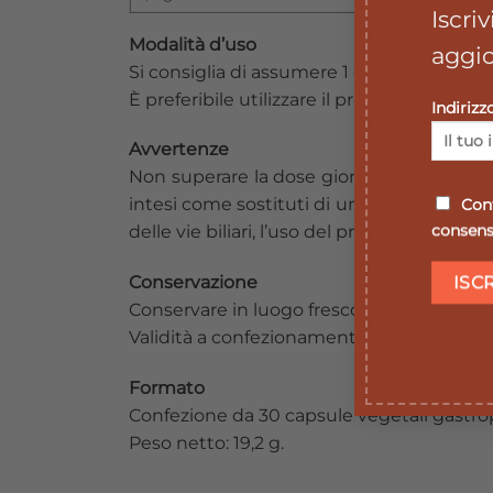
Iscri
Modalità d’uso
aggio
Si consiglia di assumere 1 capsula al gionr
È preferibile utilizzare il prodotto per al
Indirizz
Avvertenze
Non superare la dose giornaliera raccomand
intesi come sostituti di unadieta varia ed e
Conf
consenso
delle vie biliari, l’uso del prodotto èsco
Conservazione
Conservare in luogo fresco ed asciutto.
Validità a confezionamento integro: 30 me
Formato
Confezione da 30 capsule vegetali gastr
Peso netto: 19,2 g.