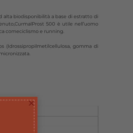
lta biodisponibilità a base di estratto di
ontenuto,CurmalProst 500 è utile nell’uomo
sica comeciclismo e running.
 (Idrossipropilmetilcellulosa, gomma di
 micronizzata.
×
500 mg