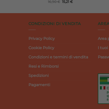
zzo
prezzo
Il
Il
16,90
€
15,21
€
ginale
attuale
prezzo
prezzo
è:
originale
attuale
90 €.
21,51 €.
era:
è:
16,90 €.
15,21 €.
CONDIZIONI DI VENDITA
AREA
Privacy Policy
Area 
Cookie Policy
I tuoi
Condizioni e termini di vendita
Passw
Resi e Rimborsi
Spedizioni
Pagamenti