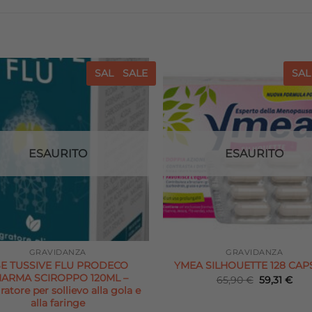
SALE
SALE
SAL
Aggiungi
Agg
alla lista
all
dei
desideri
de
ESAURITO
ESAURITO
GRAVIDANZA
GRAVIDANZA
E TUSSIVE FLU PRODECO
YMEA SILHOUETTE 128 CAP
ARMA SCIROPPO 120ML –
Il
Il
65,90
€
59,31
€
prezzo
pre
ratore per sollievo alla gola e
originale
attu
alla faringe
era:
è: