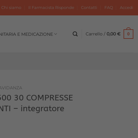
Chi siamo
Il Farmacista Risponde
Contatti
FAQ
Accedi
Carrello /
0,00
€
NITARIA E MEDICAZIONE
0
AVIDANZA
00 30 COMPRESSE
I – integratore