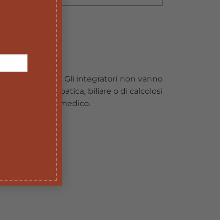
ei 3 anni di età. Gli integratori non vanno
dellafunzione epatica, biliare o di calcolosi
ire il parere delmedico.