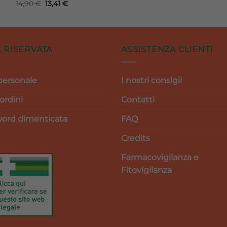
Il
Il
14,90
€
13,41
€
65,90 €.
59,3
prezzo
prezzo
originale
attuale
era:
è:
14,90 €.
13,41 €.
 RISERVATA
ASSISTENZA CLIENTI
personale
I nostri consigli
 ordini
Contatti
ord dimenticata
FAQ
Credits
Farmacovigilanza e
Fitovigilanza