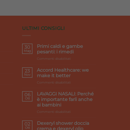
1 €.
era:
è:
31,00 €.
27,90 €.
ULTIMI CONSIGLI
Primi caldi e gambe
30
Mag
pesanti: i rimedi
su
Commenti disabilitati
Primi
caldi
Accord Healthcare: we
23
e
Nov
make it better
gambe
su
Commenti disabilitati
pesanti:
Accord
i
Healthcare:
rimedi
LAVAGGI NASALI: Perché
06
we
Ott
è importante farli anche
make
ai bambini
it
su
Commenti disabilitati
better
LAVAGGI
NASALI:
Dexeryl shower doccia
02
Perché
Ott
crema e dexeryl olio