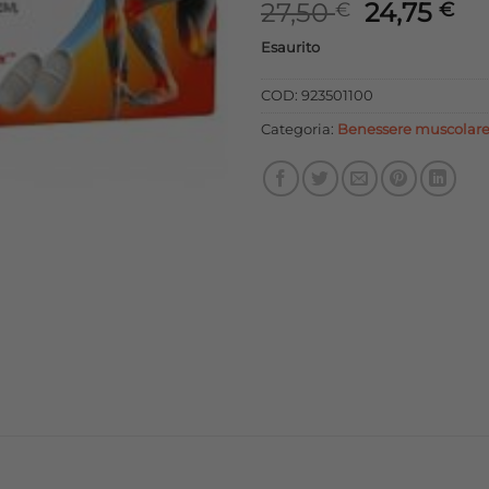
Il
Il
27,50
24,75
€
€
prezzo
pr
Esaurito
originale
at
era:
è:
COD:
923501100
27,50 €.
24
Categoria:
Benessere muscolar