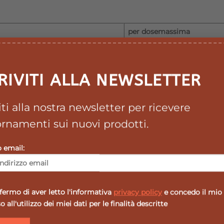
per dosemassima
giornaliera (1 compressa)
400mg
RIVITI ALLA NEWSLETTER
100mg
viti alla nostra newsletter per ricevere
100 mg
10 mg
rnamenti sui nuovi prodotti.
40 mg
(50% VNR%)
o email:
20 mg
0,5 mg
20 mg
ermo di aver letto l'informativa
privacy policy
e concedo il mio
 all'utilizzo dei miei dati per le finalità descritte