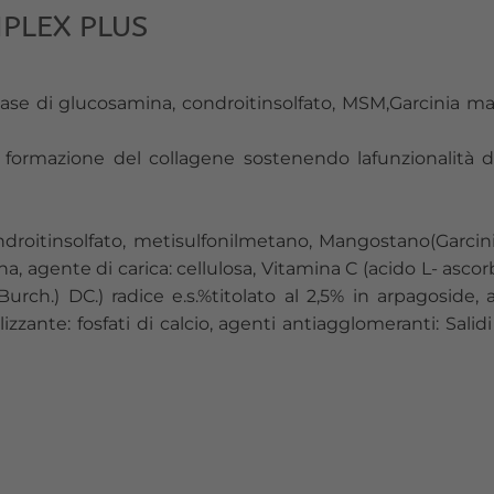
PLEX PLUS
se di glucosamina, condroitinsolfato, MSM,Garcinia man
formazione del collagene sostenendo lafunzionalità di o
ondroitinsolfato, metisulfonilmetano, Mangostano(Garcin
, agente di carica: cellulosa, Vitamina C (acido L- ascorbic
h.) DC.) radice e.s.%titolato al 2,5% in arpagoside, al
izzante: fosfati di calcio, agenti antiagglomeranti: Salid