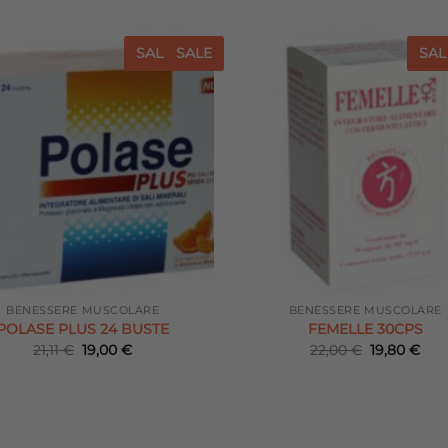
SALE
SALE
SAL
Aggiungi
Agg
alla lista
all
dei
desideri
de
BENESSERE MUSCOLARE
BENESSERE MUSCOLARE
POLASE PLUS 24 BUSTE
FEMELLE 30CPS
Il
Il
Il
Il
21,11
€
19,00
€
22,00
€
19,80
€
prezzo
prezzo
prezzo
pre
originale
attuale
originale
attu
era:
è:
era:
è:
21,11 €.
19,00 €.
22,00 €.
19,8