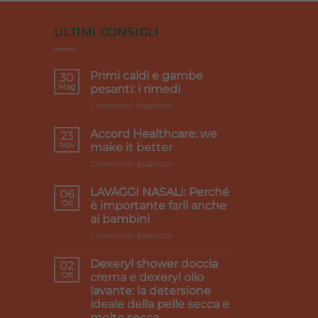
ULTIMI CONSIGLI
Primi caldi e gambe
30
Mag
pesanti: i rimedi
su
Commenti disabilitati
Primi
caldi
Accord Healthcare: we
23
e
Nov
make it better
gambe
su
Commenti disabilitati
pesanti:
Accord
i
Healthcare:
rimedi
LAVAGGI NASALI: Perché
06
we
Ott
è importante farli anche
make
ai bambini
it
su
Commenti disabilitati
better
LAVAGGI
NASALI:
Dexeryl shower doccia
02
Perché
Ott
crema e dexeryl olio
è
lavante: la detersione
importante
ideale della pelle secca e
farli
molto secca