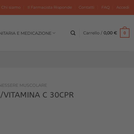
Chi siamo
Il Farmacista Risponde
Contatti
FAQ
Accedi
Carrello /
0,00
€
NITARIA E MEDICAZIONE
0
NESSERE MUSCOLARE
/VITAMINA C 30CPR