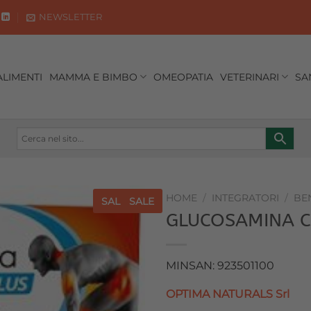
NEWSLETTER
ALIMENTI
MAMMA E BIMBO
OMEOPATIA
VETERINARI
SA
HOME
/
INTEGRATORI
/
BE
SALE
SALE
GLUCOSAMINA C
Aggiungi
alla lista
dei
MINSAN: 923501100
desideri
OPTIMA NATURALS Srl