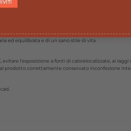
 po’ d’acqua o altra bevanda.
a. Tenere fuori dalla portata dei bambini aldi sotto dei 3
a ed equilibrata e di un sano stile di vita.
vitare l’esposizione a fonti di calorelocalizzate, ai raggi s
 al prodotto correttamente conservato inconfezione inte
cad.