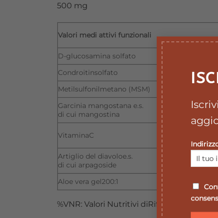
500 mg
Valori medi attivi funzionali
D-glucosamina solfato
Condroitinsolfato
ISC
Metilsulfonilmetano (MSM)
Iscri
Garcinia mangostana e.s.
di cui mangostina
aggio
VitaminaC
Indirizz
Artiglio del diavoloe.s.
di cui arpagoside
Aloe vera gel200:1
Conf
consenso
%VNR: Valori Nutritivi diRiferimento.