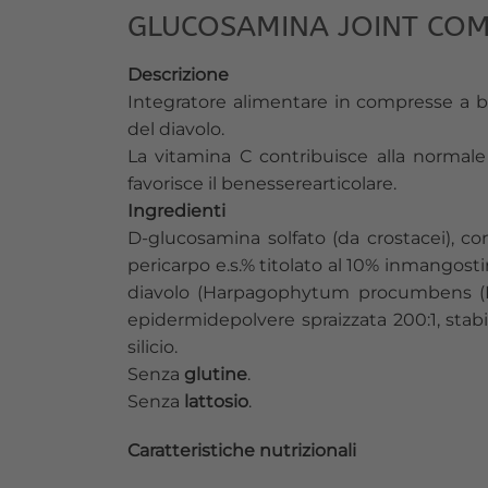
GLUCOSAMINA JOINT COM
Descrizione
Integratore alimentare in compresse a ba
del diavolo.
La vitamina C contribuisce alla normale 
favorisce il benesserearticolare.
Ingredienti
D-glucosamina solfato (da crostacei), c
pericarpo e.s.% titolato al 10% inmangostina
diavolo (Harpagophytum procumbens (Burc
epidermidepolvere spraizzata 200:1, stabil
silicio.
Senza
glutine
.
Senza
lattosio
.
Caratteristiche nutrizionali