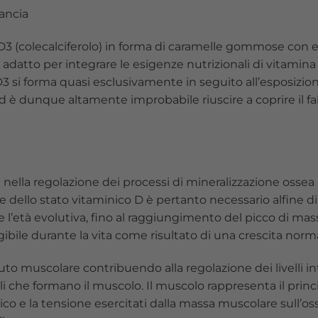
ancia
D3 (colecalciferolo) in forma di caramelle gommose con 
è adatto per integrare le esigenze nutrizionali di vitami
3 si forma quasi esclusivamente in seguito all’esposizione 
d è dunque altamente improbabile riuscire a coprire il f
 nella regolazione dei processi di mineralizzazione osse
ione dello stato vitaminico D è pertanto necessario alfine 
’età evolutiva, fino al raggiungimento del picco di mas
gibile durante la vita come risultato di una crescita norm
o muscolare contribuendo alla regolazione dei livelli intra
li che formano il muscolo. Il muscolo rappresenta il prin
ico e la tensione esercitati dalla massa muscolare sull’oss