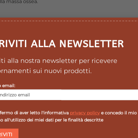
lla massa ossea.
r contiene 600 U.I. di vitamina D3.
RIVITI ALLA NEWSLETTER
viti alla nostra newsletter per ricevere
rnamenti sui nuovi prodotti.
o email:
osa al giorno da masticare fino a quando si scioglie.
ermo di aver letto l'informativa
privacy policy
e concedo il mio
ndata.
 all'utilizzo dei miei dati per le finalità descritte
ssativi.