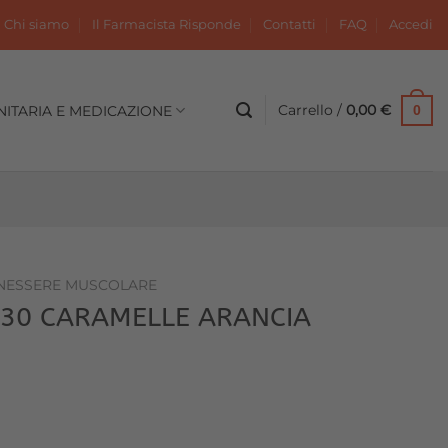
Chi siamo
Il Farmacista Risponde
Contatti
FAQ
Accedi
Carrello /
0,00
€
NITARIA E MEDICAZIONE
0
NESSERE MUSCOLARE
 30 CARAMELLE ARANCIA