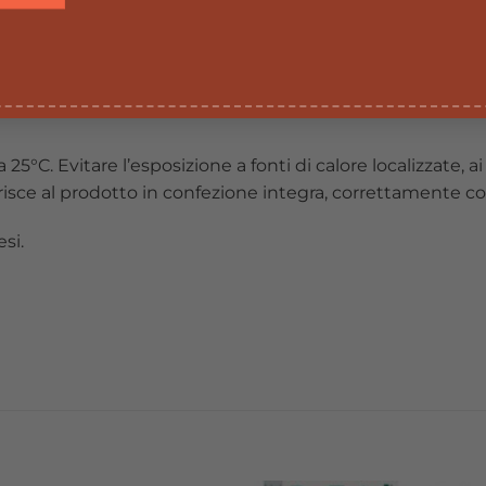
 sotto dei 3 anni di età.
tuti di una dieta variata.
C. Evitare l’esposizione a fonti di calore localizzate, ai r
erisce al prodotto in confezione integra, correttamente c
si.