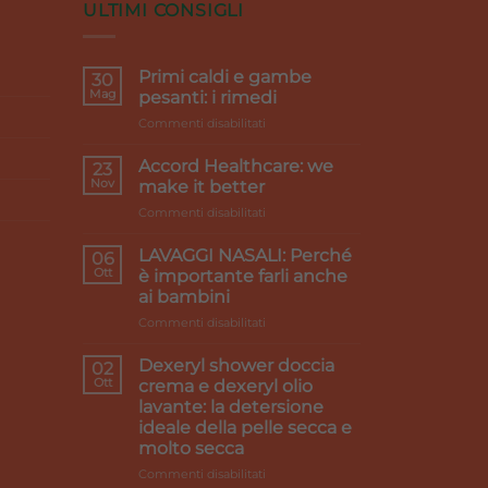
ULTIMI CONSIGLI
Primi caldi e gambe
30
Mag
pesanti: i rimedi
su
Commenti disabilitati
Primi
caldi
Accord Healthcare: we
23
e
Nov
make it better
gambe
su
Commenti disabilitati
pesanti:
Accord
i
Healthcare:
rimedi
LAVAGGI NASALI: Perché
06
we
Ott
è importante farli anche
make
ai bambini
it
su
Commenti disabilitati
better
LAVAGGI
NASALI:
Dexeryl shower doccia
02
Perché
Ott
crema e dexeryl olio
è
lavante: la detersione
importante
ideale della pelle secca e
farli
molto secca
anche
ai
su
Commenti disabilitati