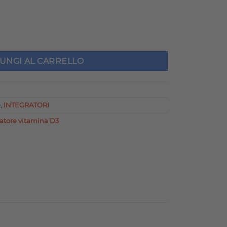
zzo
LE ARANCIA quantità
uale
UNGI AL CARRELLO
5 €.
e
,
INTEGRATORI
ratore vitamina D3