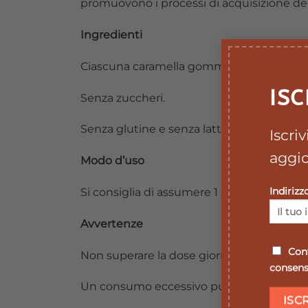
promuovono i processi di acquisizione de
Ingredienti
Ciascuna caramella gommosa D3Base Junio
ISC
Senza zuccheri.
Senza glutine e senza lattosio.
Iscri
aggio
Modo d’uso
Indirizz
Si consiglia di assumere 1 caramella gomm
Avvertenze
Conf
Non superare la dose giornaliera raccoma
consenso
Un consumo eccessivo può avere effetti la