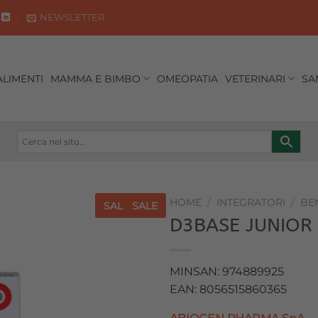
NEWSLETTER
ALIMENTI
MAMMA E BIMBO
OMEOPATIA
VETERINARI
SA
HOME
/
INTEGRATORI
/
BE
SALE
SALE
D3BASE JUNIOR
Aggiungi
alla lista
dei
MINSAN: 974889925
desideri
EAN: 8056515860365