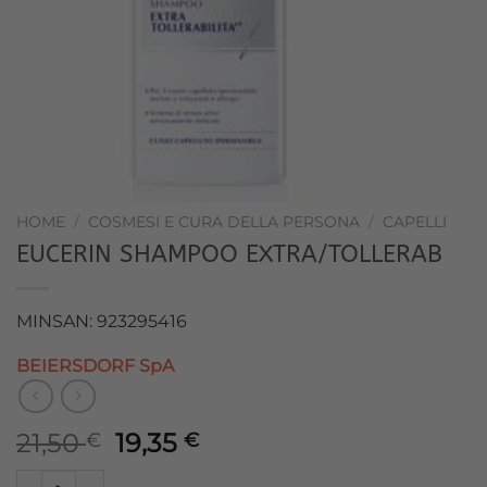
HOME
/
COSMESI E CURA DELLA PERSONA
/
CAPELLI
EUCERIN SHAMPOO EXTRA/TOLLERAB
MINSAN: 923295416
BEIERSDORF SpA
Il
Il
21,50
19,35
€
€
prezzo
prezzo
EUCERIN SHAMPOO EXTRA/TOLLERAB quantità