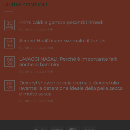
ULTIMI CONSIGLI
Primi caldi e gambe pesanti: i rimedi
30
Mag
su
Commenti disabilitati
Primi
caldi
Accord Healthcare: we make it better
23
e
Nov
su
Commenti disabilitati
gambe
Accord
pesanti:
Healthcare:
LAVAGGI NASALI: Perché è importante farli
i
06
we
Ott
rimedi
anche ai bambini
make
su
Commenti disabilitati
it
LAVAGGI
better
NASALI:
Dexeryl shower doccia crema e dexeryl olio
02
Perché
Ott
lavante: la detersione ideale della pelle secca
è
e molto secca
importante
su
Commenti disabilitati
farli
Dexeryl
anche
shower
ai
doccia
bambini
crema
e