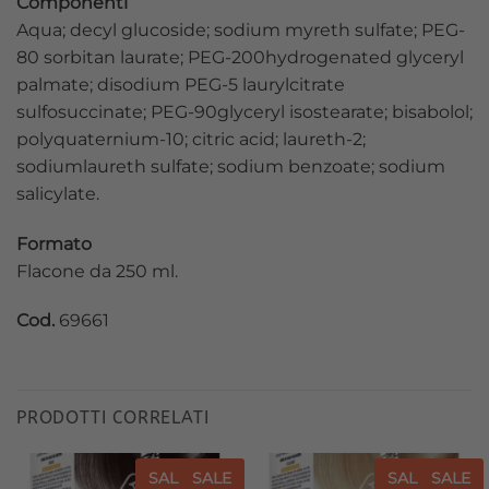
Componenti
Aqua; decyl glucoside; sodium myreth sulfate; PEG-
80 sorbitan laurate; PEG-200hydrogenated glyceryl
palmate; disodium PEG-5 laurylcitrate
sulfosuccinate; PEG-90glyceryl isostearate; bisabolol;
polyquaternium-10; citric acid; laureth-2;
sodiumlaureth sulfate; sodium benzoate; sodium
salicylate.
Formato
Flacone da 250 ml.
Cod.
69661
PRODOTTI CORRELATI
SALE
SALE
SALE
SALE