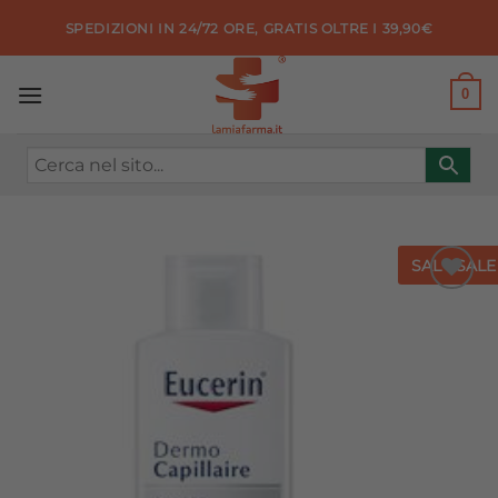
Salta
SPEDIZIONI IN 24/72 ORE, GRATIS OLTRE I 39,90€
ai
contenuti
0
SALE
SALE
Aggiungi
alla lista
dei
desideri