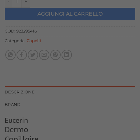
originale
attuale
era:
è:
AGGIUNGI AL CARRELLO
21,50 €.
19,35 €.
COD:
923295416
Categoria:
Capelli
DESCRIZIONE
BRAND
Eucerin
Dermo
Capillaire