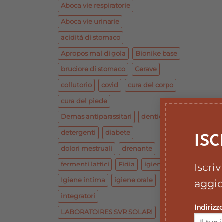
Aboca vie respiratorie
Aboca vie urinarie
acidità di stomaco
Apropos mal di gola
Bionike base
bruciore di stomaco
Cerave
collutorio
covid
cura del corpo
cura del piede
Demas antiparassitari
dentiera
detergenti
diabete
ISC
dolori mestruali
drenante
fermenti lattici
Fidia
igiene
Iscri
Igiene intima
igiene orale
aggio
integratori
Indirizz
LABORATOIRES SVR SOLARI