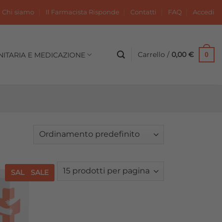
Chi siamo
Il Farmacista Risponde
Contatti
FAQ
Accedi
Carrello /
0,00
€
NITARIA E MEDICAZIONE
0
SALE
SALE
Aggiungi
alla lista
dei
desideri