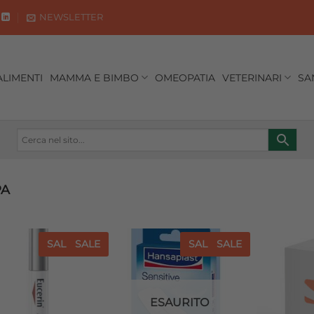
NEWSLETTER
ALIMENTI
MAMMA E BIMBO
OMEOPATIA
VETERINARI
SA
PA
SALE
SALE
SALE
SALE
Aggiungi
Aggiungi
alla lista
alla lista
dei
dei
desideri
desideri
ESAURITO