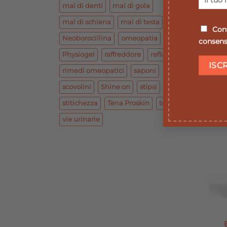
mal di denti
mal di gola
mal di schiena
mal di testa
Conf
Neoborocillina
omeopatia
consenso
Physiogel
raffreddore
reflusso
EU
rimedi omeopatici
saponi
scovolini
Shine on
stipsi
stitichezza
Tena Proskin
tosse
vie urinarie