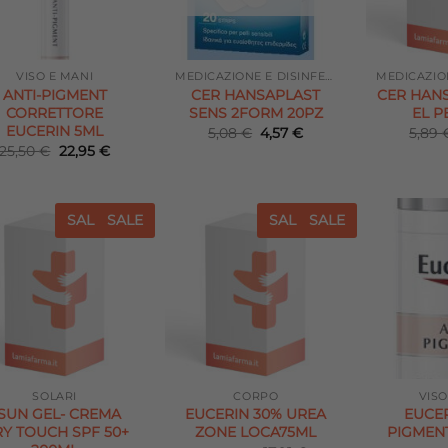
VISO E MANI
MEDICAZIONE E DISINFETTANTI
ANTI-PIGMENT
CER HANSAPLAST
CER HAN
CORRETTORE
SENS 2FORM 20PZ
EL P
EUCERIN 5ML
Il
Il
5,08
€
4,57
€
5,89
prezzo
prezzo
Il
Il
25,50
€
22,95
€
originale
attuale
prezzo
prezzo
era:
è:
originale
attuale
5,08 €.
4,57 €.
era:
è:
25,50 €.
22,95 €.
SALE
SALE
SALE
SALE
Aggiungi
Aggiungi
alla lista
alla lista
dei
dei
desideri
desideri
SOLARI
CORPO
VISO
SUN GEL- CREMA
EUCERIN 30% UREA
EUCER
Y TOUCH SPF 50+
ZONE LOCA75ML
PIGMEN