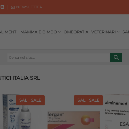
NEWSLETTER
ALIMENTI
MAMMA E BIMBO
OMEOPATIA
VETERINARI
SA
ICI ITALIA SRL
SALE
SALE
SALE
SALE
Aggiungi
Aggiungi
alla lista
alla lista
dei
dei
desideri
desideri
ESA