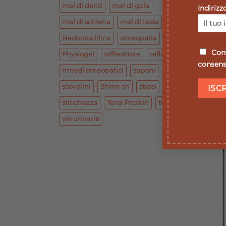
mal di denti
mal di gola
Indirizz
mal di schiena
mal di testa
Neoborocillina
omeopatia
Conf
Physiogel
raffreddore
reflusso
consenso
rimedi omeopatici
saponi
scovolini
Shine on
stipsi
D
stitichezza
Tena Proskin
tosse
vie urinarie