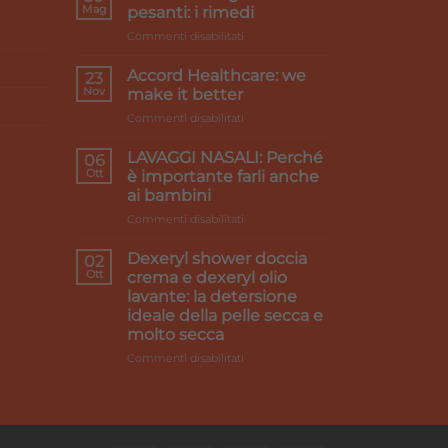
Mag
pesanti: i rimedi
su
Commenti disabilitati
Primi
caldi
Accord Healthcare: we
23
e
Nov
make it better
gambe
su
Commenti disabilitati
pesanti:
Accord
i
Healthcare:
rimedi
LAVAGGI NASALI: Perché
06
we
Ott
è importante farli anche
make
ai bambini
it
su
Commenti disabilitati
better
LAVAGGI
NASALI:
Dexeryl shower doccia
02
Perché
Ott
crema e dexeryl olio
è
lavante: la detersione
importante
ideale della pelle secca e
farli
molto secca
anche
ai
su
Commenti disabilitati
bambini
Dexeryl
shower
doccia
crema
e