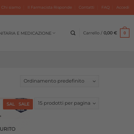
Chi siamo
Il Farmacista Risponde
Contatti
FAQ
Accedi
Carrello /
0,00
€
NITARIA E MEDICAZIONE
0
SALE
SALE
Aggiungi
alla lista
dei
desideri
URITO