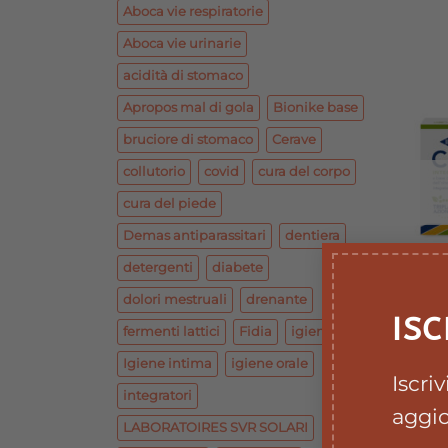
Aboca vie respiratorie
Aboca vie urinarie
acidità di stomaco
Apropos mal di gola
Bionike base
bruciore di stomaco
Cerave
collutorio
covid
cura del corpo
cura del piede
Demas antiparassitari
dentiera
detergenti
diabete
dolori mestruali
drenante
C
ISC
CA
fermenti lattici
Fidia
igiene
i
Igiene intima
igiene orale
Iscri
integratori
aggio
LABORATOIRES SVR SOLARI