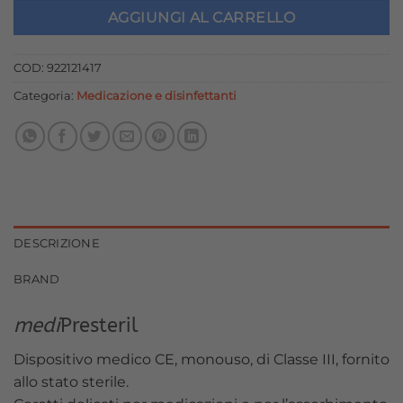
originale
attuale
AGGIUNGI AL CARRELLO
era:
è:
4,70 €.
4,23 €.
COD:
922121417
Categoria:
Medicazione e disinfettanti
DESCRIZIONE
BRAND
medi
Presteril
Dispositivo medico CE, monouso, di Classe III, fornito
allo stato sterile.