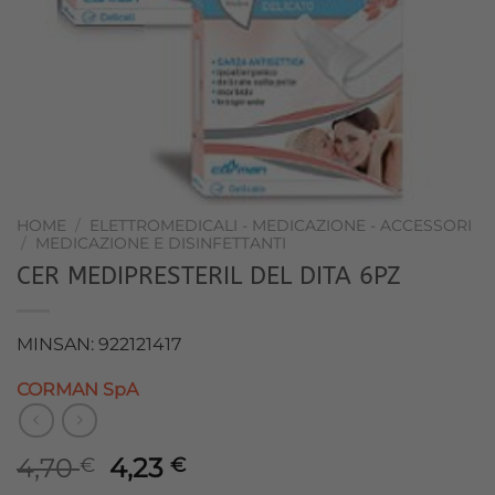
HOME
/
ELETTROMEDICALI - MEDICAZIONE - ACCESSORI
/
MEDICAZIONE E DISINFETTANTI
CER MEDIPRESTERIL DEL DITA 6PZ
MINSAN: 922121417
CORMAN SpA
Il
Il
4,70
4,23
€
€
prezzo
prezzo