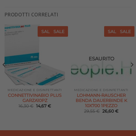
PRODOTTI CORRELATI
SALE
SALE
SALE
SALE
Aggiungi
Aggiungi
alla lista
alla lista
dei
dei
desideri
desideri
ESAURITO
MEDICAZIONE E DISINFETTANTI
MEDICAZIONE E DISINFETTANTI
CONNETTIVINABIO PLUS
LOHMANN-RAUSCHER
GARZA10PZ
BENDA DAUERBINDE K
10X700 1PEZZO
Il
Il
16,30
€
14,67
€
prezzo
prezzo
Il
Il
29,55
€
26,60
€
originale
attuale
prezzo
prezzo
era:
è:
originale
attuale
16,30 €.
14,67 €.
era:
è:
29,55 €.
26,60 €.