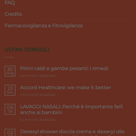
FAQ
Credits
Farmacovigilanza e Fitovigilanza
ULTIMI CONSIGLI
Primi caldi e gambe pesanti: i rimedi
30
Mag
su
Commenti disabilitati
Primi
caldi
Accord Healthcare: we make it better
23
e
Nov
su
Commenti disabilitati
gambe
Accord
pesanti:
Healthcare:
LAVAGGI NASALI: Perché è importante farli
i
06
we
Ott
rimedi
anche ai bambini
make
su
Commenti disabilitati
it
LAVAGGI
better
NASALI:
Dexeryl shower doccia crema e dexeryl olio
02
Perché