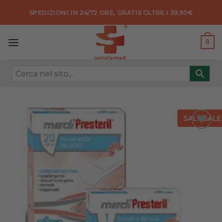
Salta
SPEDIZIONI IN 24/72 ORE, GRATIS OLTRE I 39,90€
ai
contenuti
0
SALE
SALE
Aggiungi
alla lista
dei
desideri