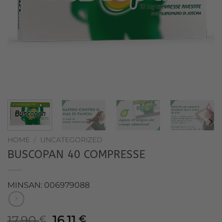
HOME
/
UNCATEGORIZED
BUSCOPAN 40 COMPRESSE
MINSAN: 006979088
Il
Il
17,90
16,11
€
€