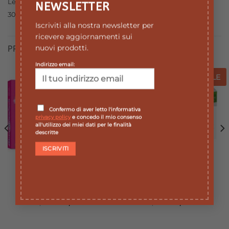
Leggere attentamente il foglio illustrativo. Aut. Min. del
NEWSLETTER
30/06/2025 –MAT-IT-2500869
Iscriviti alla nostra newsletter per
ricevere aggiornamenti sui
nuovi prodotti.
PRODOTTI CORRELATI
Indirizzo email:
SALE
SALE
SALE
SALE
Aggiungi
Aggiungi
alla lista
alla lista
dei
dei
Confermo di aver letto l'informativa
desideri
desideri
privacy policy
e concedo il mio consenso
ESAURITO
all'utilizzo dei miei dati per le finalità
descritte
FARMACI
FARMACI
BUSCOFENACT 400 MG
BUSCOPAN SANOFI 30
20 CPR
COMPRESSE
Il
Il
Il
Il
14,90
€
13,41
€
12,90
€
11,61
€
prezzo
prezzo
prezzo
prezzo
originale
attuale
originale
attuale
era:
è:
era:
è:
14,90 €.
13,41 €.
12,90 €.
11,61 €.