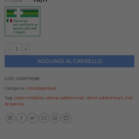
prezzo
prezzo
originale
attuale
era:
è:
17,90 €.
16,11 €.
BUSCOPAN 40 COMPRESSE quantità
AGGIUNGI AL CARRELLO
COD:
006979088
Categoria:
Uncategorized
Tag:
colon irritabile
,
crampi addominali
,
dolori addominali
,
mal
di pancia