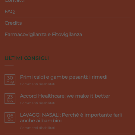
Contatti
FAQ
Credits
Farmacovigilanza e Fitovigilanza
ULTIMI CONSIGLI
Primi caldi e gambe pesanti: i rimedi
30
Mag
su
Commenti disabilitati
Primi
caldi
Accord Healthcare: we make it better
23
e
Nov
su
Commenti disabilitati
gambe
Accord
pesanti:
Healthcare:
LAVAGGI NASALI: Perché è importante farli
i
06
we
Ott
rimedi
anche ai bambini
make
su
Commenti disabilitati
it
LAVAGGI
better