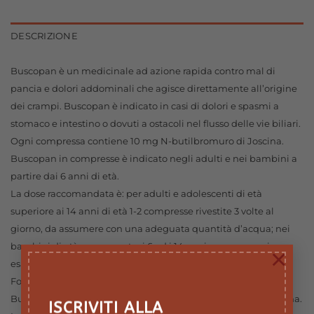
DESCRIZIONE
Buscopan è un medicinale ad azione rapida contro mal di
pancia e dolori addominali che agisce direttamente all’origine
dei crampi. Buscopan è indicato in casi di dolori e spasmi a
stomaco e intestino o dovuti a ostacoli nel flusso delle vie biliari.
Ogni compressa contiene 10 mg N-butilbromuro di Joscina.
Buscopan in compresse è indicato negli adulti e nei bambini a
partire dai 6 anni di età.
La dose raccomandata è: per adulti e adolescenti di età
superiore ai 14 anni di età 1-2 compresse rivestite 3 volte al
giorno, da assumere con una adeguata quantità d’acqua; nei
bambini di età compresa tra i 6 ed i 14 anni occorre seguire
×
esattamente la prescrizione del medico.
Formato 40 Compresse rivestite.
Buscopan è un medicinale a base di N-butilbromuro di Joscina.
ISCRIVITI ALLA