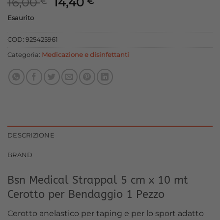
Il
Il
16,00
14,40
€
€
prezzo
prezzo
Esaurito
originale
attuale
era:
è:
COD:
925425961
16,00 €.
14,40 €.
Categoria:
Medicazione e disinfettanti
DESCRIZIONE
BRAND
Bsn Medical Strappal 5 cm x 10 mt
Cerotto per Bendaggio 1 Pezzo
Cerotto anelastico per taping e per lo sport adatto