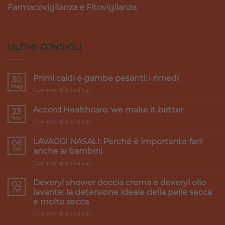
Farmacovigilanza e Fitovigilanza
ULTIMI CONSIGLI
Primi caldi e gambe pesanti: i rimedi
30
Mag
su
Commenti disabilitati
Primi
caldi
Accord Healthcare: we make it better
23
e
Nov
su
Commenti disabilitati
gambe
Accord
pesanti:
Healthcare:
LAVAGGI NASALI: Perché è importante farli
i
06
we
Ott
rimedi
anche ai bambini
make
su
Commenti disabilitati
it
LAVAGGI
better
NASALI:
Dexeryl shower doccia crema e dexeryl olio
02
Perché
Ott
lavante: la detersione ideale della pelle secca
è
e molto secca
importante
su
Commenti disabilitati
farli
Dexeryl
anche