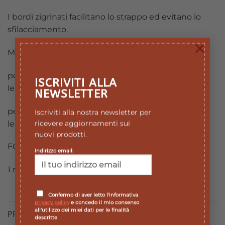
I bordi zigrinati facilitano lo strappo ed evitano lo
sfilacciamento.
×
MODALITA’ DI APPLICAZIONE
per bendaggi funzionali di lesioni a muscoli,
ISCRIVITI ALLA
legamenti e articolazioni.
NEWSLETTER
per proteggere le articolazioni già danneggiate da
Iscriviti alla nostra newsletter per
lesioni.
ricevere aggiornamenti sui
nuovi prodotti.
FORMATO
Indirizzo email:
1 rotolo 5 cm x 10 mt
Confermo di aver letto l'informativa
privacy policy
e concedo il mio consenso
all'utilizzo dei miei dati per le finalità
PRODOTTI CORRELATI
descritte