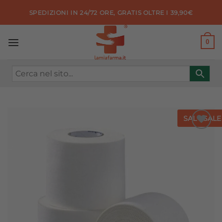
Salta
SPEDIZIONI IN 24/72 ORE, GRATIS OLTRE I 39,90€
ai
contenuti
0
SALE
SALE
Aggiungi
alla lista
dei
desideri