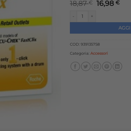
Il
Il
18,87
16,98
€
€
prezzo
pr
ACCU-CHEK FASTCLIX 100+2L
originale
att
era:
è:
AGGI
18,87 €.
16,
COD:
939135758
Categoria:
Accessori