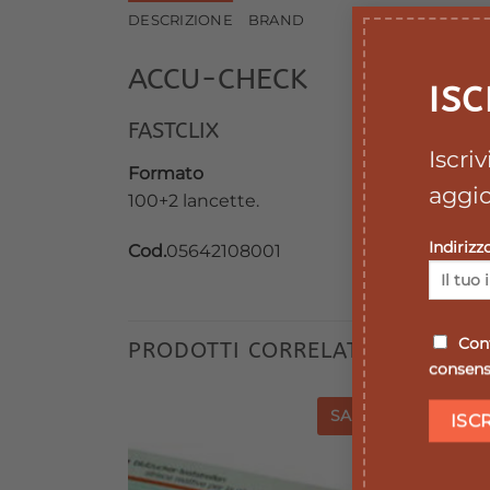
DESCRIZIONE
BRAND
ACCU-CHECK
ISC
FASTCLIX
Iscri
Formato
aggio
100+2 lancette.
Indirizz
Cod.
05642108001
Conf
PRODOTTI CORRELATI
consenso
SALE
SALE
SALE
SALE
Aggiungi
Aggiungi
alla lista
alla lista
dei
dei