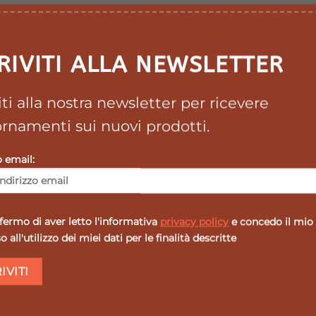
RIVITI ALLA NEWSLETTER
viti alla nostra newsletter per ricevere
rnamenti sui nuovi prodotti.
o email:
ermo di aver letto l'informativa
privacy policy
e concedo il mio
 all'utilizzo dei miei dati per le finalità descritte
SALE
SALE
SAL
Aggiungi
Agg
alla lista
all
dei