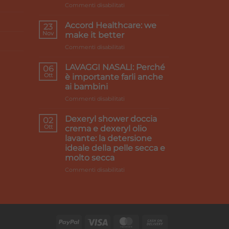
su
Commenti disabilitati
Primi
caldi
Accord Healthcare: we
23
e
Nov
make it better
gambe
su
Commenti disabilitati
pesanti:
Accord
i
Healthcare:
rimedi
LAVAGGI NASALI: Perché
06
we
Ott
è importante farli anche
make
ai bambini
it
su
Commenti disabilitati
better
LAVAGGI
NASALI:
Dexeryl shower doccia
02
Perché
Ott
crema e dexeryl olio
è
lavante: la detersione
importante
ideale della pelle secca e
farli
molto secca
anche
ai
su
Commenti disabilitati
bambini
Dexeryl
shower
doccia
crema
e
dexeryl