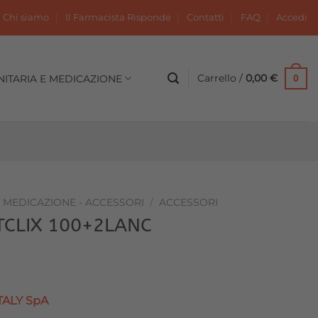
Chi siamo
Il Farmacista Risponde
Contatti
FAQ
Accedi
Carrello /
0,00
€
NITARIA E MEDICAZIONE
0
- MEDICAZIONE - ACCESSORI
/
ACCESSORI
TCLIX 100+2LANC
TALY SpA