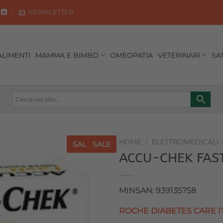
NEWSLETTER
ALIMENTI
MAMMA E BIMBO
OMEOPATIA
VETERINARI
SA
HOME
/
ELETTROMEDICALI 
SALE
SALE
ACCU-CHEK FAS
Aggiungi
alla lista
dei
MINSAN: 939135758
desideri
ROCHE DIABETES CARE I