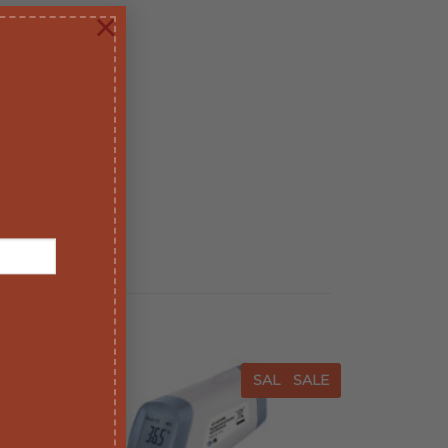
×
E
SALE
SALE
SALE
iungi
Aggiungi
a lista
alla lista
dei
dei