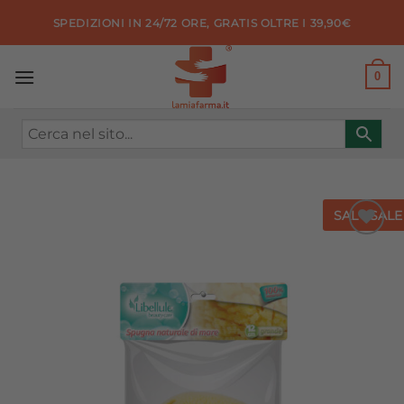
Salta
SPEDIZIONI IN 24/72 ORE, GRATIS OLTRE I 39,90€
ai
contenuti
0
SALE
SALE
Aggiungi
alla lista
dei
desideri