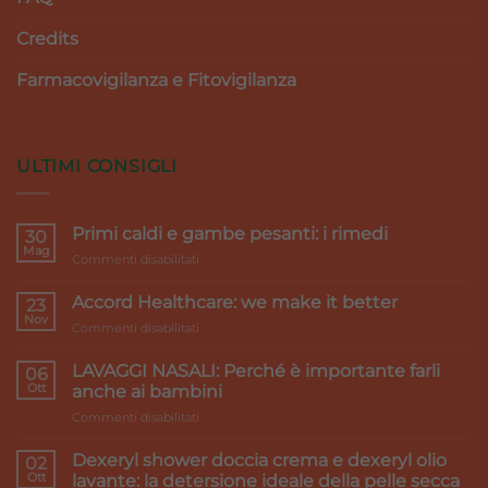
Credits
Farmacovigilanza e Fitovigilanza
ULTIMI CONSIGLI
Primi caldi e gambe pesanti: i rimedi
30
Mag
su
Commenti disabilitati
Primi
caldi
Accord Healthcare: we make it better
23
e
Nov
su
Commenti disabilitati
gambe
Accord
pesanti:
Healthcare:
LAVAGGI NASALI: Perché è importante farli
i
06
we
Ott
rimedi
anche ai bambini
make
su
Commenti disabilitati
it
LAVAGGI
better
NASALI:
Dexeryl shower doccia crema e dexeryl olio
02
Perché
Ott
lavante: la detersione ideale della pelle secca