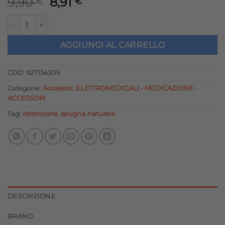
Il
Il
9,90
8,91
€
€
prezzo
prezzo
Libellule Beauty Care Spugna naturale di mare - 12cm quantit
originale
attuale
era:
è:
AGGIUNGI AL CARRELLO
9,90 €.
8,91 €.
COD:
927134205
Categorie:
Accessori
,
ELETTROMEDICALI - MEDICAZIONE -
ACCESSORI
Tag:
detersione
,
spugna naturale
DESCRIZIONE
BRAND