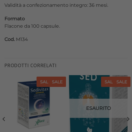
Validità a confezionamento integro: 36 mesi.
Formato
Flacone da 100 capsule.
Cod.
M134
PRODOTTI CORRELATI
SALE
SALE
SALE
SALE
Aggiungi
Aggiungi
alla lista
alla lista
dei
dei
desideri
desideri
ESAURITO