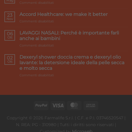
Mag
su
Commenti disabilitati
Primi
caldi
Accord Healthcare: we make it better
23
e
Nov
su
Commenti disabilitati
gambe
Accord
pesanti:
Healthcare:
LAVAGGI NASALI: Perché è importante farli
i
06
we
Ott
rimedi
anche ai bambini
make
su
Commenti disabilitati
it
LAVAGGI
better
NASALI:
Dexeryl shower doccia crema e dexeryl olio
02
Perché
Ott
lavante: la detersione ideale della pelle secca
è
e molto secca
importante
su
Commenti disabilitati
farli
Dexeryl
anche
shower
ai
doccia
bambini
crema
e
dexeryl
olio
lavante:
Copyright © 2026 Farmalife S.r.l. | C.F. e P.I. 03746520547 |
la
N. REA: PG - 310980 | Tutti i diritti sono riservati |
detersione
ideale
Customized by
Microweb