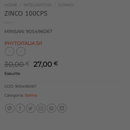
HOME
/
INTEGRATORI
/
SONNO
ZINCO 100CPS
MINSAN: 905496067
PHYTOITALIA Srl
Il
Il
30,00
27,00
€
€
prezzo
prezzo
Esaurito
originale
attuale
era:
è:
COD:
905496067
30,00 €.
27,00 €.
Categoria:
Sonno