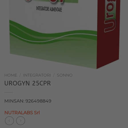
HOME
/
INTEGRATORI
/
SONNO
UROGYN 25CPR
MINSAN: 926498849
NUTRALABS Srl