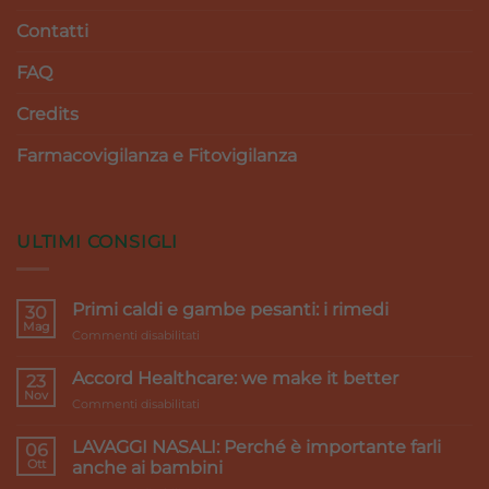
Contatti
FAQ
Credits
Farmacovigilanza e Fitovigilanza
ULTIMI CONSIGLI
Primi caldi e gambe pesanti: i rimedi
30
Mag
su
Commenti disabilitati
Primi
caldi
Accord Healthcare: we make it better
23
e
Nov
su
Commenti disabilitati
gambe
Accord
pesanti:
Healthcare:
LAVAGGI NASALI: Perché è importante farli
i
06
we
Ott
rimedi
anche ai bambini
make