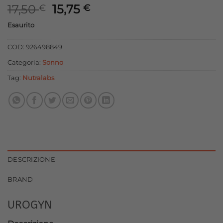
Il
Il
17,50
15,75
€
€
prezzo
prezzo
Esaurito
originale
attuale
era:
è:
COD:
926498849
17,50 €.
15,75 €.
Categoria:
Sonno
Tag:
Nutralabs
DESCRIZIONE
BRAND
UROGYN