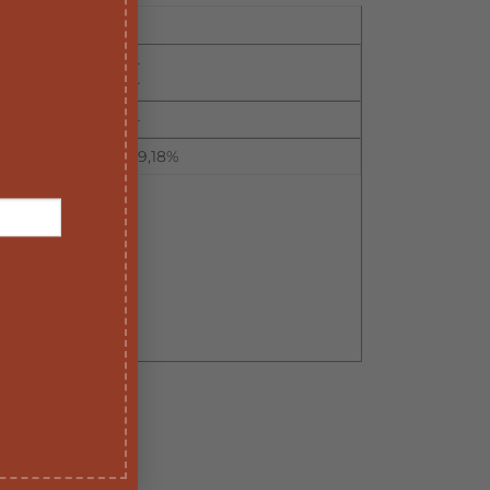
–
–
–
19,18%