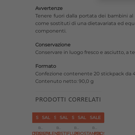
Avvertenze
Tenere fuori dalla portata dei bambini al 
come sostituti di una dietavariata ed equil
componenti.
Conservazione
Conservare in luogo fresco e asciutto, a t
Formato
Confezione contenente 20 stickpack da 4,
Contenuto netto: 90,0 g
PRODOTTI CORRELATI
SALE
SALE
SALE
SALE
SALE
SALE
SALE
SALE
SALE
SALE
SALE
ESAURITO
ESAURITO
ungi
Aggiungi
Aggiungi
Aggiungi
Aggiungi
Aggiungi
BENESSERE UROGENITALE
BENESSERE UROGENITALE
BENESSERE UROGENITALE
BENESSERE UROGENITALE
BENESSERE UROGENITALE
BENESSERE UROGENITALE
ista
alla lista
alla lista
alla lista
alla lista
alla lista
M
L
ZENTIVA GOOD
SUSTENIUM
CISTILENE
CISTIFLUX
PROSTAMOL
PROSTENIL