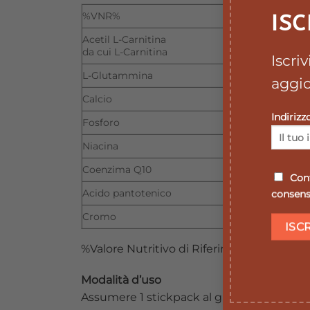
%VNR%
ISC
Acetil L-Carnitina
da cui L-Carnitina
Iscri
L-Glutammina
aggio
Calcio
Indirizz
Fosforo
Niacina
Coenzima Q10
Conf
Acido pantotenico
consenso
Cromo
%Valore Nutritivo di Riferimento giornalie
Modalità d’uso
Assumere 1 stickpack al giorno, con un bi