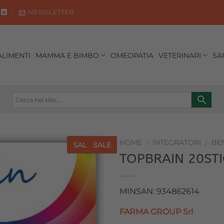
NEWSLETTER
ALIMENTI
MAMMA E BIMBO
OMEOPATIA
VETERINARI
SA
HOME
/
INTEGRATORI
/
BE
SALE
SALE
TOPBRAIN 20STI
Aggiungi
alla lista
dei
MINSAN: 934862614
desideri
FARMA GROUP Srl