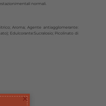
estazionimentali normali.
 citrico; Aroma; Agente antiagglomerante:
to); Edulcorante:Sucralosio; Picolinato di
×