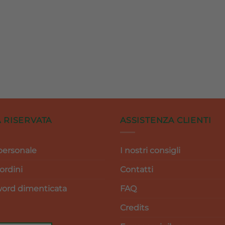
 RISERVATA
ASSISTENZA CLIENTI
personale
I nostri consigli
 ordini
Contatti
ord dimenticata
FAQ
Credits