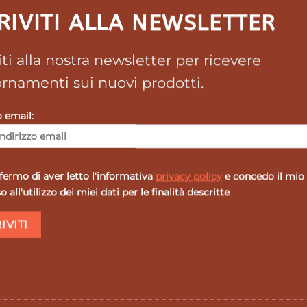
RIVITI ALLA NEWSLETTER
1000 mg
790 mg
viti alla nostra newsletter per ricevere
1000 mg
rnamenti sui nuovi prodotti.
153,4 mg
o email:
120 mg
36 mg
20 mg
ermo di aver letto l'informativa
privacy policy
e concedo il mio
18 mg
 all'utilizzo dei miei dati per le finalità descritte
200 mcg
roadulti – Reg.UE 1169/2011
cchiere di acqua (150-200 ml).