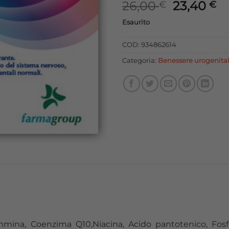
Il
Il
26,00
23,40
€
€
prezzo
p
Esaurito
originale
at
era:
è:
COD:
934862614
26,00 €.
23
Categoria:
Benessere urogenita
tammina, Coenzima Q10,Niacina, Acido pantotenico, Fos