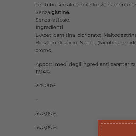
contribuisce alnormale funzionamento del
Senza
glutine
.
Senza
lattosio
.
Ingredienti
L-Acetilcarnitina cloridrato; Maltodestr
Biossido di silicio; Niacina(Nicotinammid
cromo.
Apporti medi degli ingredienti caratterizz
17,14%
225,00%
–
300,00%
500,00%