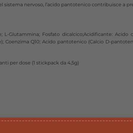
 sistema nervoso, l’acido pantotenico contribuisce a pr
ine; L-Glutammina; Fosfato dicalcico;Acidificante: Acido
e); Coenzima Q10; Acido pantotenico (Calcio D-pantotena
anti per dose (1 stickpack da 4,5g)