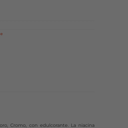
rezzo
tuale
,40 €.
le
foro, Cromo, con edulcorante. La niacina