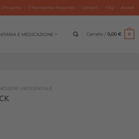
Chi siamo
Il Farmacista Risponde
Contatti
FAQ
Accedi
Carrello /
0,00
€
NITARIA E MEDICAZIONE
0
NESSERE UROGENITALE
CK