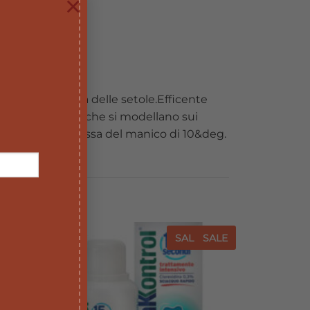
×
zione anatomica delle setole.Efficente
lle setole morbideche si modellano sui
ngolazioneconvessa del manico di 10&deg.
E
SALE
SALE
SALE
iungi
Aggiungi
a lista
alla lista
dei
dei
sideri
desideri