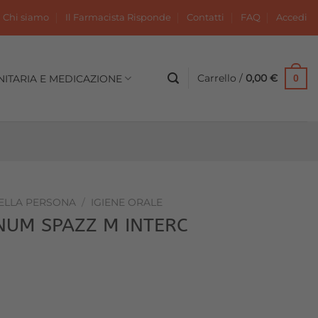
Chi siamo
Il Farmacista Risponde
Contatti
FAQ
Accedi
Carrello /
0,00
€
NITARIA E MEDICAZIONE
0
DELLA PERSONA
/
IGIENE ORALE
UM SPAZZ M INTERC