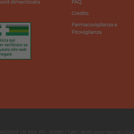
ord dimenticata
FAQ
Credits
Farmacovigilanza e
Fitovigilanza
746520547 | N. REA: PG - 310980 | Tutti i diritti sono riservati | 