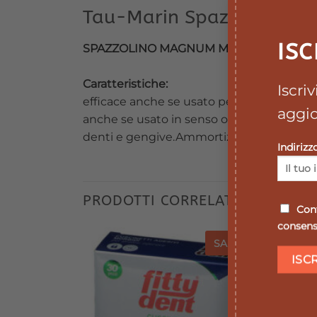
Tau-Marin Spazzolino
ISC
SPAZZOLINO MAGNUM MEDIO
Caratteristiche:
Iscri
efficace anche se usato per solo un minut
aggio
anche se usato in senso orizzontale,grazie
denti e gengive.Ammortizza ogni tipo di
Indirizz
PRODOTTI CORRELATI
Conf
consenso
SALE
SALE
SALE
SALE
Aggiungi
Aggiungi
alla lista
alla lista
dei
dei
desideri
desideri