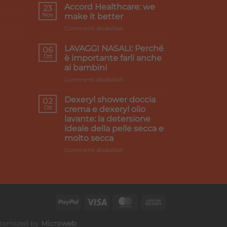
caldi
Accord Healthcare: we
23
e
Nov
make it better
gambe
su
Commenti disabilitati
pesanti:
Accord
i
Healthcare:
rimedi
LAVAGGI NASALI: Perché
06
we
Ott
è importante farli anche
make
ai bambini
it
su
Commenti disabilitati
better
LAVAGGI
NASALI:
Dexeryl shower doccia
02
Perché
Ott
crema e dexeryl olio
è
lavante: la detersione
importante
ideale della pelle secca e
farli
molto secca
anche
ai
su
Commenti disabilitati
bambini
Dexeryl
shower
doccia
crema
e
dexeryl
olio
lavante:
Customized by
Microweb