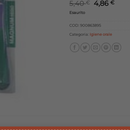
Il
Il
5,40
4,86
€
€
prezzo
prez
Esaurito
originale
attu
era:
è:
COD:
900863895
5,40 €.
4,86
Categoria:
Igiene orale