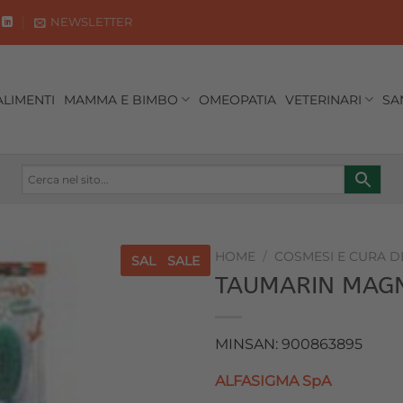
NEWSLETTER
ALIMENTI
MAMMA E BIMBO
OMEOPATIA
VETERINARI
SA
HOME
/
COSMESI E CURA 
SALE
SALE
TAUMARIN MAGN
Aggiungi
alla lista
dei
MINSAN: 900863895
desideri
ALFASIGMA SpA