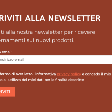
RIVITI ALLA NEWSLETTER
viti alla nostra newsletter per ricevere
o,grazie a una maggiore superficie pulente ealla disposi
rnamenti sui nuovi prodotti.
 alla forma e alla grandezza dellatestina ellissoidale e a
 pressione rendendolaomogenea ed efficace grazie all’a
o email:
ermo di aver letto l'informativa
privacy policy
e concedo il mio
 all'utilizzo dei miei dati per le finalità descritte
SALE
SALE
SAL
Aggiungi
Agg
alla lista
all
dei
desideri
de