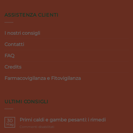
ASSISTENZA CLIENTI
I nostri consigli
Contatti
FAQ
Credits
Farmacovigilanza e Fitovigilanza
ULTIMI CONSIGLI
Primi caldi e gambe pesanti: i rimedi
30
Mag
su
Commenti disabilitati
Primi