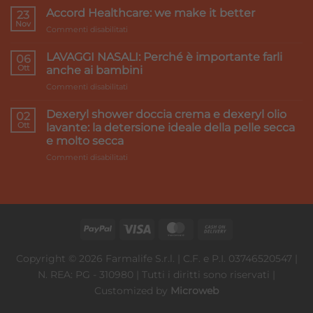
caldi
Accord Healthcare: we make it better
23
e
Nov
su
Commenti disabilitati
gambe
Accord
pesanti:
Healthcare:
LAVAGGI NASALI: Perché è importante farli
i
06
we
Ott
rimedi
anche ai bambini
make
su
Commenti disabilitati
it
LAVAGGI
better
NASALI:
Dexeryl shower doccia crema e dexeryl olio
02
Perché
Ott
lavante: la detersione ideale della pelle secca
è
e molto secca
importante
su
Commenti disabilitati
farli
Dexeryl
anche
shower
ai
doccia
bambini
crema
e
dexeryl
olio
lavante:
Copyright © 2026 Farmalife S.r.l. | C.F. e P.I. 03746520547 |
la
N. REA: PG - 310980 | Tutti i diritti sono riservati |
detersione
ideale
Customized by
Microweb
della
pelle