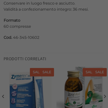
Conservare in luogo fresco e asciutto.
Validità a confezionamento integro: 36 mesi.
Formato
60 compresse
Cod.
46-345-10602
PRODOTTI CORRELATI
SALE
SALE
SALE
SALE
Aggiungi
Aggiungi
alla lista
alla lista
dei
dei
desideri
desideri