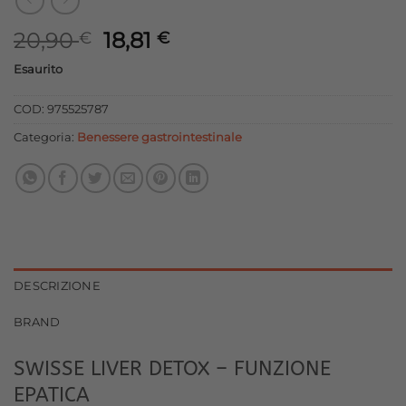
Il
Il
20,90
18,81
€
€
prezzo
prezzo
Esaurito
originale
attuale
era:
è:
COD:
975525787
20,90 €.
18,81 €.
Categoria:
Benessere gastrointestinale
DESCRIZIONE
BRAND
SWISSE LIVER DETOX – FUNZIONE
EPATICA