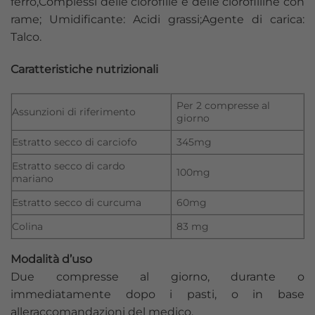
ferro,Complessi delle clorofille e delle clorofilline con
rame; Umidificante: Acidi grassi;Agente di carica:
Talco.
Caratteristiche nutrizionali
Per 2 compresse al
Assunzioni di riferimento
giorno
Estratto secco di carciofo
345mg
Estratto secco di cardo
100mg
mariano
Estratto secco di curcuma
60mg
Colina
83 mg
Modalità d’uso
Due compresse al giorno, durante o
immediatamente dopo i pasti, o in base
alleraccomandazioni del medico.