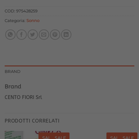
originale
attuale
era:
è:
COD:
975428259
18,90 €.
17,01 €.
Categoria:
Sonno
BRAND
Brand
CENTO FIORI Srl
PRODOTTI CORRELATI
SALE
SALE
SALE
SALE