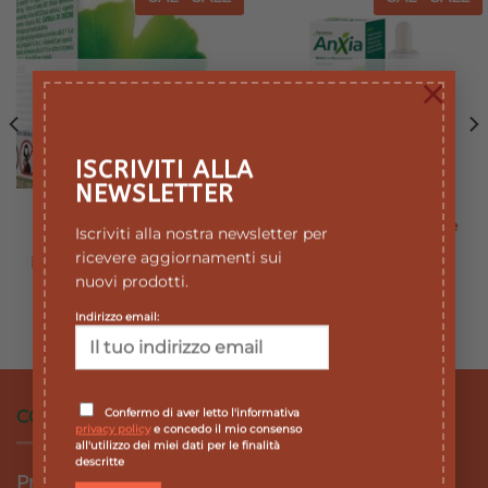
Aggiungi
Aggiungi
alla lista
alla lista
dei
dei
desideri
desideri
×
ESAURITO
ESAURITO
ISCRIVITI ALLA
NEWSLETTER
SONNO
INTEGRATORI
ARKOCPS GINKGO BIO
Dynamica Anxia – gocce
Iscriviti alla nostra newsletter per
45 CAPSULE –
Il
Il
11,90
€
10,71
€
ricevere aggiornamenti sui
prezzo
prezzo
integratore microcircolo
originale
attuale
nuovi prodotti.
Il
Il
19,90
€
17,91
€
era:
è:
prezzo
prezzo
.
11,90 €.
10,71 €.
originale
attuale
Indirizzo email:
era:
è:
19,90 €.
17,91 €.
Confermo di aver letto l'informativa
CONDIZIONI DI VENDITA
privacy policy
e concedo il mio consenso
all'utilizzo dei miei dati per le finalità
descritte
Privacy Policy