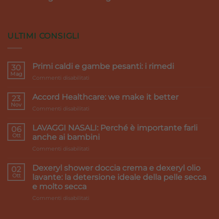
ULTIMI CONSIGLI
Primi caldi e gambe pesanti: i rimedi
30
Mag
su
Commenti disabilitati
Primi
caldi
Accord Healthcare: we make it better
23
e
Nov
su
Commenti disabilitati
gambe
Accord
pesanti:
Healthcare:
LAVAGGI NASALI: Perché è importante farli
i
06
we
Ott
rimedi
anche ai bambini
make
su
Commenti disabilitati
it
LAVAGGI
better
NASALI:
Dexeryl shower doccia crema e dexeryl olio
02
Perché
Ott
lavante: la detersione ideale della pelle secca
è
e molto secca
importante
su
Commenti disabilitati
farli
Dexeryl
anche
shower
ai