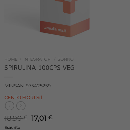
HOME
/
INTEGRATORI
/
SONNO
SPIRULINA 100CPS VEG
MINSAN: 975428259
CENTO FIORI Srl
Il
Il
18,90
17,01
€
€
prezzo
prezzo
Esaurito