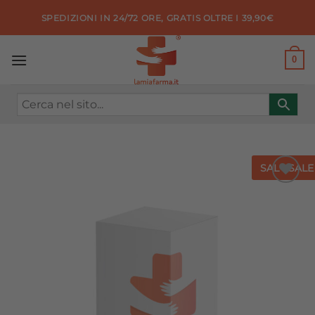
Salta
SPEDIZIONI IN 24/72 ORE, GRATIS OLTRE I 39,90€
ai
contenuti
0
SALE
SALE
Aggiungi
alla lista
dei
desideri