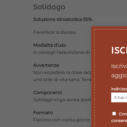
Solidago
Soluzione Idroalcolica 55%
Favorisce la diuresi.
Modalità d’uso
ISC
Si consigli l’assunzione di 40 gocce 3 volte
Iscri
Avvertenze
Non eccedere la dose raccomandata per l’as
aggio
uno stile di vita sano. Tenere fuoridalla po
Indirizz
Componenti
Solidago virga-aurea (parte aerea fiorita).
Formato
Conf
Flacone con conta gocce da 50 e 100 ml.
consenso