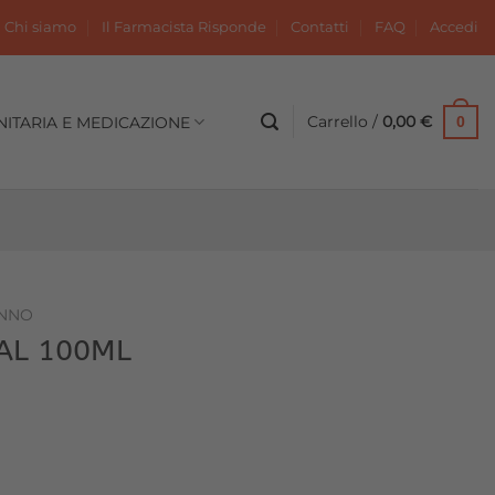
Chi siamo
Il Farmacista Risponde
Contatti
FAQ
Accedi
Carrello /
0,00
€
NITARIA E MEDICAZIONE
0
NNO
AL 100ML