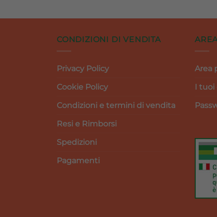
inale
attuale
originale
attuale
è:
era:
è:
0 €.
13,41 €.
19,50 €.
17,55 €.
CONDIZIONI DI VENDITA
AREA
Privacy Policy
Area 
Cookie Policy
I tuoi
Condizioni e termini di vendita
Passw
Resi e Rimborsi
Spedizioni
Pagamenti