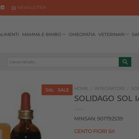
NEWSLETTER
ALIMENTI
MAMMA E BIMBO
OMEOPATIA
VETERINARI
SA
HOME
/
INTEGRATORI
/
SO
SALE
SALE
SOLIDAGO SOL I
Aggiungi
alla lista
dei
MINSAN: 901792539
desideri
CENTO FIORI Srl