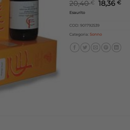
Il
Il
20,40
18,36
€
€
prezzo
pr
Esaurito
originale
at
era:
è:
COD:
901792539
20,40 €.
18
Categoria:
Sonno