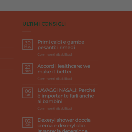
zzo
prezzo
prezzo
ale
originale
attuale
era:
è:
5 €.
11,50 €.
10,35 €.
ULTIMI CONSIGLI
Primi caldi e gambe
30
Mag
pesanti: i rimedi
su
Commenti disabilitati
Primi
caldi
Accord Healthcare: we
23
e
Nov
make it better
gambe
su
Commenti disabilitati
pesanti:
Accord
i
Healthcare:
rimedi
LAVAGGI NASALI: Perché
06
we
Ott
è importante farli anche
make
ai bambini
it
su
Commenti disabilitati
better
LAVAGGI
NASALI:
Dexeryl shower doccia
02
Perché
Ott
crema e dexeryl olio
è
lavante: la detersione