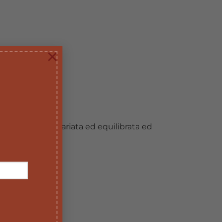
×
o di una dieta variata ed equilibrata ed