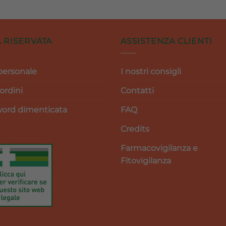
prezzo
prezzo
prezzo
pre
originale
attuale
originale
attu
era:
è:
era:
è:
14,50 €.
13,05 €.
20,50 €.
18,4
 RISERVATA
ASSISTENZA CLIENTI
personale
I nostri consigli
 ordini
Contatti
ord dimenticata
FAQ
Credits
Farmacovigilanza e
Fitovigilanza