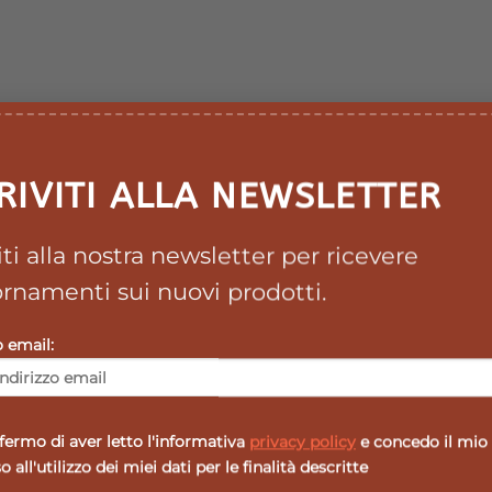
RIVITI ALLA NEWSLETTER
 al giorno diluite in acqua.
viti alla nostra newsletter per ricevere
sunzione giornaliera. Il prodotto va utilizzatonell’ambit
rnamenti sui nuovi prodotti.
rtata dei bambini al di sotto dei tre anni.
o email:
ermo di aver letto l'informativa
privacy policy
e concedo il mio
 all'utilizzo dei miei dati per le finalità descritte