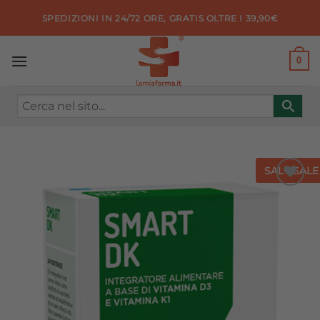
Salta
SPEDIZIONI IN 24/72 ORE, GRATIS OLTRE I 39,90€
ai
contenuti
0
SALE
SALE
Aggiungi
alla lista
dei
desideri