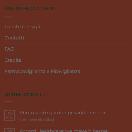
ASSISTENZA CLIENTI
I nostri consigli
Contatti
FAQ
Credits
Farmacovigilanza e Fitovigilanza
ULTIMI CONSIGLI
Primi caldi e gambe pesanti: i rimedi
30
Mag
su
Commenti disabilitati
Primi
caldi
Accord Healthcare: we make it better