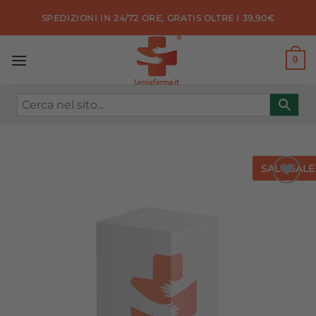
Salta
SPEDIZIONI IN 24/72 ORE, GRATIS OLTRE I 39,90€
ai
contenuti
0
SALE
SALE
Aggiungi
alla lista
dei
desideri