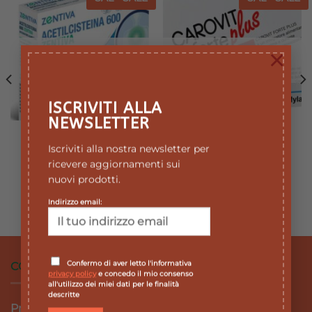
Aggiungi
Aggiungi
alla lista
alla lista
dei
dei
desideri
desideri
×
ESAURITO
ESAURITO
ISCRIVITI ALLA
NEWSLETTER
DIFESE IMMUNITARIE
DIFESE IMMUNITARIE
ACETILCISTEINA 600
CAROVIT FORTE PLUS
Iscriviti alla nostra newsletter per
ZENTIVA 10 BUSTINE –
30CPS TP
ricevere aggiornamenti sui
integratore per la
Il
Il
19,90
€
17,91
€
prezzo
prezzo
nuovi prodotti.
funzionalità prime vie
originale
attuale
respiratorie
era:
è:
Indirizzo email:
Il
Il
8,90
€
8,01
€
19,90 €.
17,91 €.
prezzo
prezzo
originale
attuale
era:
è:
8,90 €.
8,01 €.
Confermo di aver letto l'informativa
CONDIZIONI DI VENDITA
privacy policy
e concedo il mio consenso
all'utilizzo dei miei dati per le finalità
descritte
Privacy Policy