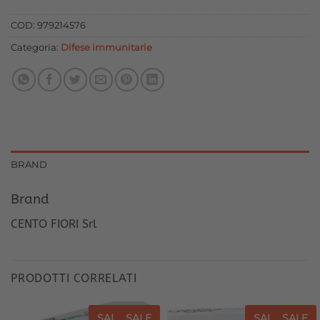
originale
attuale
era:
è:
COD:
979214576
17,60 €.
15,84 €.
Categoria:
Difese immunitarie
BRAND
Brand
CENTO FIORI Srl
PRODOTTI CORRELATI
SALE
SALE
SALE
SALE