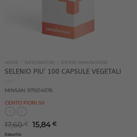
HOME
/
INTEGRATORI
/
DIFESE IMMUNITARIE
SELENIO PIU’ 100 CAPSULE VEGETALI
MINSAN: 979214576
CENTO FIORI Srl
Il
Il
17,60
15,84
€
€
prezzo
prezzo
Esaurito