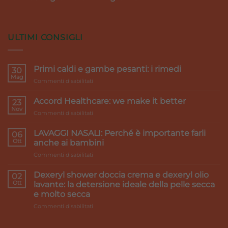
ULTIMI CONSIGLI
Primi caldi e gambe pesanti: i rimedi
30
Mag
su
Commenti disabilitati
Primi
caldi
Accord Healthcare: we make it better
23
e
Nov
su
Commenti disabilitati
gambe
Accord
pesanti:
Healthcare:
LAVAGGI NASALI: Perché è importante farli
i
06
we
Ott
rimedi
anche ai bambini
make
su
Commenti disabilitati
it
LAVAGGI
better
NASALI:
Dexeryl shower doccia crema e dexeryl olio
02
Perché
Ott
lavante: la detersione ideale della pelle secca
è
e molto secca
importante
su
Commenti disabilitati
farli
Dexeryl
anche
shower
ai