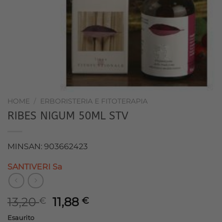
HOME
/
ERBORISTERIA E FITOTERAPIA
RIBES NIGUM 50ML STV
MINSAN: 903662423
SANTIVERI Sa
Il
Il
13,20
11,88
€
€
prezzo
prezzo
Esaurito