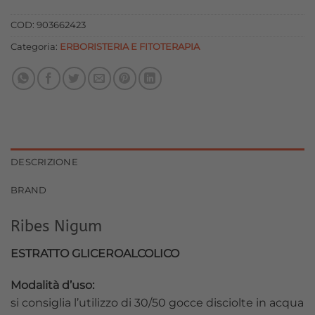
originale
attuale
era:
è:
COD:
903662423
13,20 €.
11,88 €.
Categoria:
ERBORISTERIA E FITOTERAPIA
DESCRIZIONE
BRAND
Ribes Nigum
ESTRATTO GLICEROALCOLICO
Modalità d’uso:
si consiglia l’utilizzo di 30/50 gocce disciolte in acqua