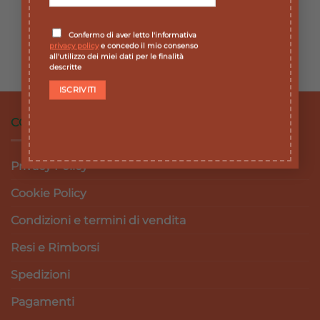
ERBORISTERIA E FITOTERAPIA
ERBORISTERIA E FITOTERAPIA
OLIO ESSENZIALE
SERENUM 80CPS
LAVANDA IBRIDA BIO
Il
Il
19,60
€
17,64
€
Confermo di aver letto l'informativa
prezzo
prezzo
10ML
privacy policy
e concedo il mio consenso
originale
attuale
all'utilizzo dei miei dati per le finalità
Il
Il
10,00
€
9,00
€
era:
è:
prezzo
prezzo
descritte
19,60 €.
17,64 €.
originale
attuale
era:
è:
10,00 €.
9,00 €.
CONDIZIONI DI VENDITA
Privacy Policy
Cookie Policy
Condizioni e termini di vendita
Resi e Rimborsi
Spedizioni
Pagamenti