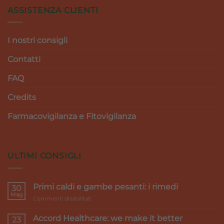
ASSISTENZA CLIENTI
I nostri consigli
Contatti
FAQ
Credits
Farmacovigilanza e Fitovigilanza
ULTIMI CONSIGLI
Primi caldi e gambe pesanti: i rimedi
30
Mag
su
Commenti disabilitati
Primi
caldi
Accord Healthcare: we make it better
23
e