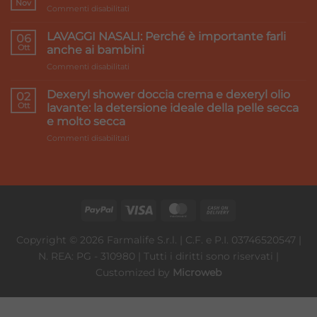
Nov
su
Commenti disabilitati
gambe
Accord
pesanti:
Healthcare:
LAVAGGI NASALI: Perché è importante farli
i
06
we
Ott
rimedi
anche ai bambini
make
su
Commenti disabilitati
it
LAVAGGI
better
NASALI:
Dexeryl shower doccia crema e dexeryl olio
02
Perché
Ott
lavante: la detersione ideale della pelle secca
è
e molto secca
importante
su
Commenti disabilitati
farli
Dexeryl
anche
shower
ai
doccia
bambini
crema
e
dexeryl
olio
lavante:
Copyright © 2026 Farmalife S.r.l. | C.F. e P.I. 03746520547 |
la
N. REA: PG - 310980 | Tutti i diritti sono riservati |
detersione
ideale
Customized by
Microweb
della
pelle
secca