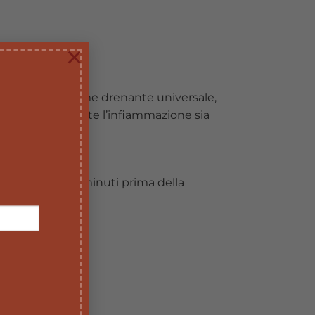
×
te utilizzato come drenante universale,
tticlinici. Combatte l’infiammazione sia
l risveglio, 15 minuti prima della