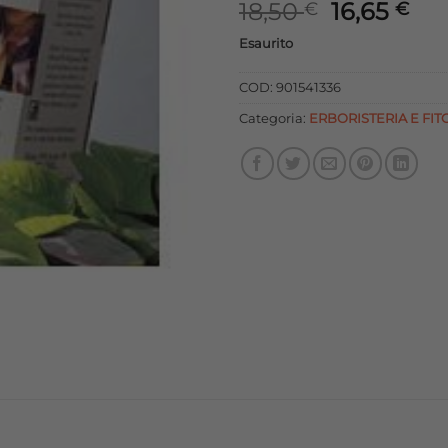
Il
Il
18,50
16,65
€
€
prezzo
pr
Esaurito
originale
att
era:
è:
COD:
901541336
18,50 €.
16,
Categoria:
ERBORISTERIA E FIT