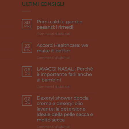
ULTIMI CONSIGLI
Primi caldi e gambe
30
Mag
pesanti: i rimedi
su
Commenti disabilitati
Primi
caldi
Accord Healthcare: we
23
e
Nov
make it better
gambe
su
Commenti disabilitati
pesanti:
Accord
i
Healthcare:
rimedi
LAVAGGI NASALI: Perché
06
we
Ott
è importante farli anche
make
ai bambini
it
su
Commenti disabilitati
better
LAVAGGI
NASALI:
Dexeryl shower doccia
02
Perché
Ott
crema e dexeryl olio
è
lavante: la detersione
importante
ideale della pelle secca e
farli
molto secca
anche
ai
su
Commenti disabilitati