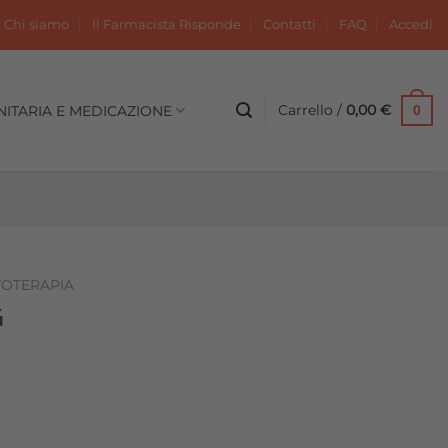
Chi siamo
Il Farmacista Risponde
Contatti
FAQ
Accedi
Carrello /
0,00
€
NITARIA E MEDICAZIONE
0
TOTERAPIA
G