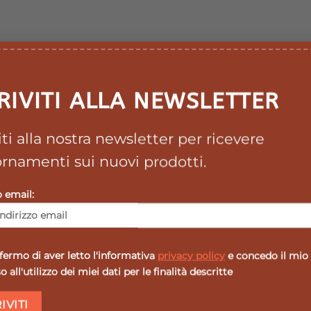
RIVITI ALLA NEWSLETTER
lante surrenalico e immunitario, il Ribesè principalmen
ati infiammatori e tutte le turbe allergiche nei vari aspe
unologica o infettiva.
viti alla nostra newsletter per ricevere
rnamenti sui nuovi prodotti.
orno (mattino e mezzogiorno) o insomministrazione unica a
o email:
 gemme fresche di Ribes nero (Ribes nigrum).
ermo di aver letto l'informativa
privacy policy
e concedo il mio
 all'utilizzo dei miei dati per le finalità descritte