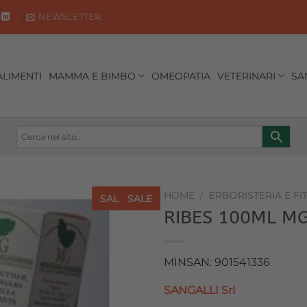
NEWSLETTER
ALIMENTI
MAMMA E BIMBO
OMEOPATIA
VETERINARI
SA
HOME
/
ERBORISTERIA E FI
SALE
SALE
RIBES 100ML M
Aggiungi
alla lista
dei
MINSAN: 901541336
desideri
SANGALLI Srl