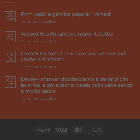
Primi caldi e gambe pesanti: i rimedi
30
Mag
su
Commenti disabilitati
Primi
caldi
Accord Healthcare: we make it better
23
e
Nov
su
Commenti disabilitati
gambe
Accord
pesanti:
Healthcare:
LAVAGGI NASALI: Perché è importante farli
i
06
we
Ott
rimedi
anche ai bambini
make
su
Commenti disabilitati
it
LAVAGGI
better
NASALI:
Dexeryl shower doccia crema e dexeryl olio
02
Perché
Ott
lavante: la detersione ideale della pelle secca
è
e molto secca
importante
su
Commenti disabilitati
farli
Dexeryl
anche
shower
ai
doccia
bambini
crema
e
dexeryl
olio