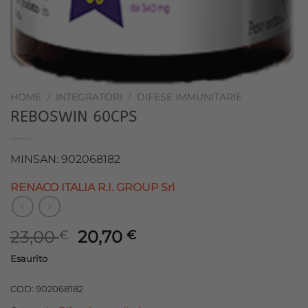
HOME
/
INTEGRATORI
/
DIFESE IMMUNITARIE
REBOSWIN 60CPS
MINSAN: 902068182
RENACO ITALIA R.I. GROUP Srl
Il
Il
23,00
20,70
€
€
prezzo
prezzo
Esaurito
originale
attuale
era:
è:
COD:
902068182
23,00 €.
20,70 €.