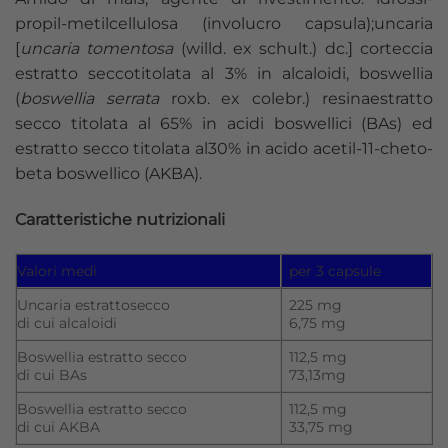
propil-metilcellulosa (involucro capsula);uncaria
[
uncaria tomentosa
(willd. ex schult.) dc.] corteccia
estratto seccotitolata al 3% in alcaloidi, boswellia
(
boswellia serrata
roxb. ex colebr.) resinaestratto
secco titolata al 65% in acidi boswellici (BAs) ed
estratto secco titolata al30% in acido acetil-11-cheto-
beta boswellico (AKBA).
Caratteristiche nutrizionali
Valori medi
per 3 capsule
Uncaria estrattosecco
225 mg
di cui alcaloidi
6,75 mg
Boswellia estratto secco
112,5 mg
di cui BAs
73,13mg
Boswellia estratto secco
112,5 mg
di cui AKBA
33,75 mg