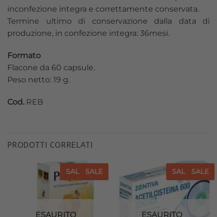
inconfezione integra e correttamente conservata.
Termine ultimo di conservazione dalla data di
produzione, in confezione integra: 36mesi.
Formato
Flacone da 60 capsule.
Peso netto: 19 g.
Cod.
REB
PRODOTTI CORRELATI
SALE
SALE
SALE
SALE
Aggiungi
Aggiungi
alla lista
alla lista
dei
dei
desideri
desideri
ESAURITO
ESAURITO