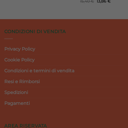
Il
Il
15,40
€
13,86
€
originale
attuale
prezzo
prezzo
era:
è:
originale
attuale
29,50 €.
26,55 €.
era:
è:
15,40 €.
13,86 €.
CONDIZIONI DI VENDITA
Privacy Policy
Cookie Policy
Condizioni e termini di vendita
Resi e Rimborsi
Spedizioni
Pagamenti
AREA RISERVATA