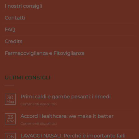
I nostri consigli
Contatti
FAQ
Credits
Farmacovigilanza e Fitovigilanza
ULTIMI CONSIGLI
Primi caldi e gambe pesanti: i rimedi
30
Mag
su
Commenti disabilitati
Primi
caldi
Accord Healthcare: we make it better
23
e
Nov
su
Commenti disabilitati
gambe
Accord
pesanti:
Healthcare:
LAVAGGI NASALI: Perché è importante farli
i
06