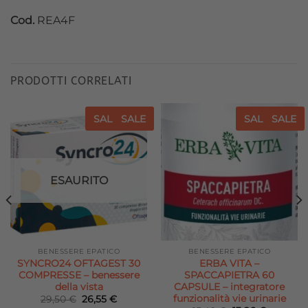
Cod.
REA4F
PRODOTTI CORRELATI
SALE
SALE
SALE
SALE
Aggiungi
Aggiungi
alla lista
alla lista
dei
dei
desideri
desideri
ESAURITO
BENESSERE EPATICO
BENESSERE EPATICO
SYNCRO24 OFTAGEST 30
ERBA VITA –
COMPRESSE – benessere
SPACCAPIETRA 60
della vista
CAPSULE – integratore
funzionalità vie urinarie
Il
Il
29,50
€
26,55
€
prezzo
prezzo