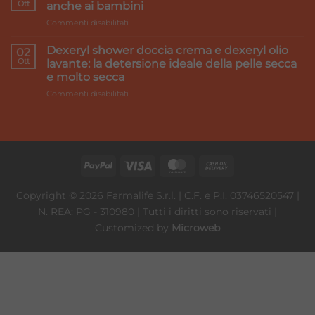
we
Ott
rimedi
anche ai bambini
make
su
Commenti disabilitati
it
LAVAGGI
better
NASALI:
Dexeryl shower doccia crema e dexeryl olio
02
Perché
Ott
lavante: la detersione ideale della pelle secca
è
e molto secca
importante
su
Commenti disabilitati
farli
Dexeryl
anche
shower
ai
doccia
bambini
crema
e
dexeryl
olio
lavante:
Copyright © 2026 Farmalife S.r.l. | C.F. e P.I. 03746520547 |
la
N. REA: PG - 310980 | Tutti i diritti sono riservati |
detersione
ideale
Customized by
Microweb
della
pelle
secca
e
molto
secca