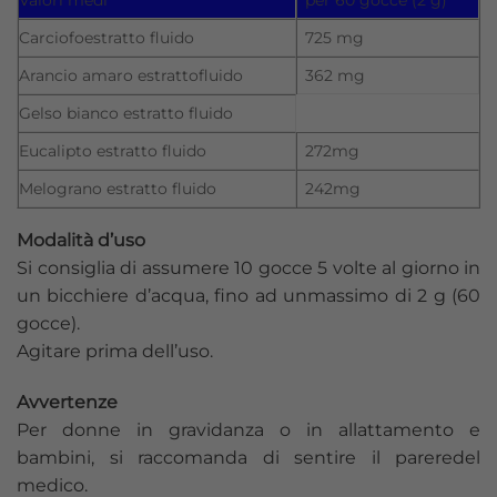
Valori medi
per 60 gocce (2 g)
Carciofoestratto fluido
725 mg
Arancio amaro estrattofluido
362 mg
Gelso bianco estratto fluido
Eucalipto estratto fluido
272mg
Melograno estratto fluido
242mg
Modalità d’uso
Si consiglia di assumere 10 gocce 5 volte al giorno in
un bicchiere d’acqua, fino ad unmassimo di 2 g (60
gocce).
Agitare prima dell’uso.
Avvertenze
Per donne in gravidanza o in allattamento e
bambini, si raccomanda di sentire il pareredel
medico.