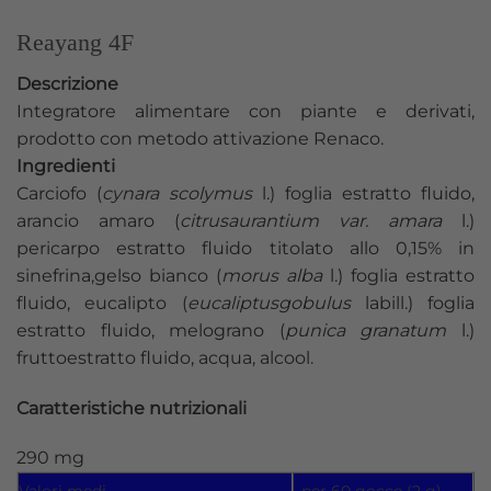
Reayang 4F
Descrizione
Integratore alimentare con piante e derivati,
prodotto con metodo attivazione Renaco.
Ingredienti
Carciofo (
cynara scolymus
l.) foglia estratto fluido,
arancio amaro (
citrusaurantium var. amara
l.)
pericarpo estratto fluido titolato allo 0,15% in
sinefrina,gelso bianco (
morus alba
l.) foglia estratto
fluido, eucalipto (
eucaliptusgobulus
labill.) foglia
estratto fluido, melograno (
punica granatum
l.)
fruttoestratto fluido, acqua, alcool.
Caratteristiche nutrizionali
290 mg