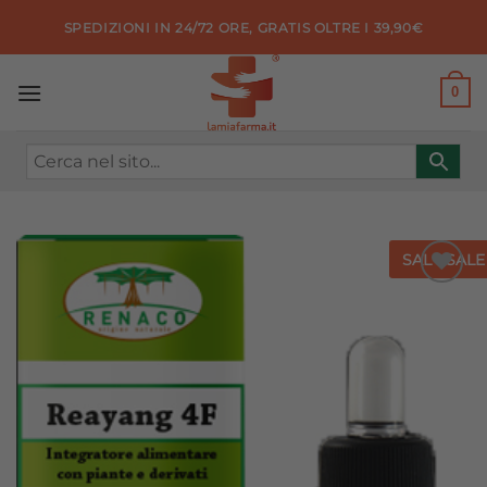
Salta
SPEDIZIONI IN 24/72 ORE, GRATIS OLTRE I 39,90€
ai
contenuti
0
SALE
SALE
Aggiungi
alla lista
dei
desideri