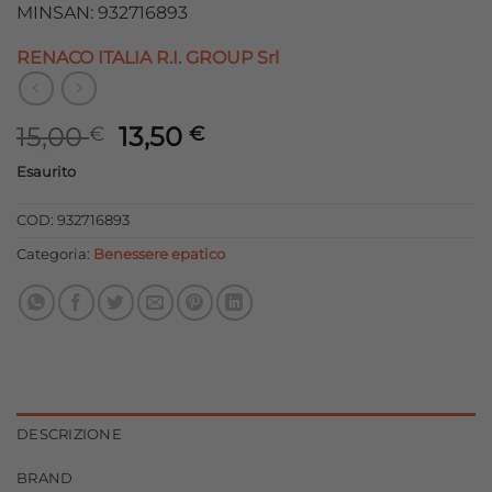
MINSAN: 932716893
RENACO ITALIA R.I. GROUP Srl
Il
Il
15,00
13,50
€
€
prezzo
prezzo
Esaurito
originale
attuale
era:
è:
COD:
932716893
15,00 €.
13,50 €.
Categoria:
Benessere epatico
DESCRIZIONE
BRAND