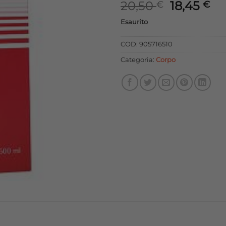
Il
Il
20,50
18,45
€
€
prezzo
pr
Esaurito
originale
at
era:
è:
COD:
905716510
20,50 €.
18
Categoria:
Corpo