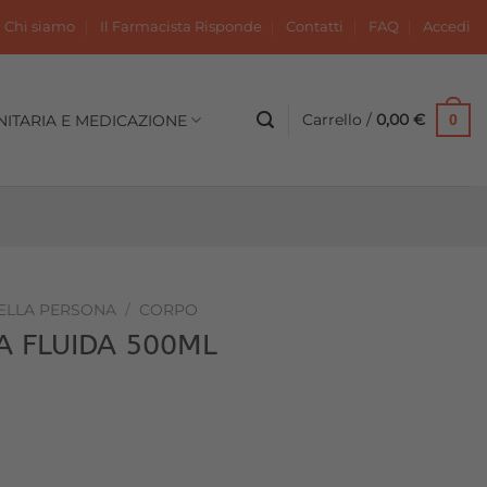
Chi siamo
Il Farmacista Risponde
Contatti
FAQ
Accedi
Carrello /
0,00
€
NITARIA E MEDICAZIONE
0
DELLA PERSONA
/
CORPO
A FLUIDA 500ML