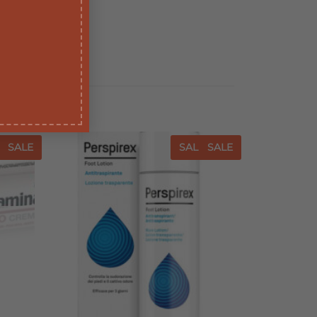
E
SALE
SALE
SALE
iungi
Aggiungi
a lista
alla lista
dei
dei
sideri
desideri