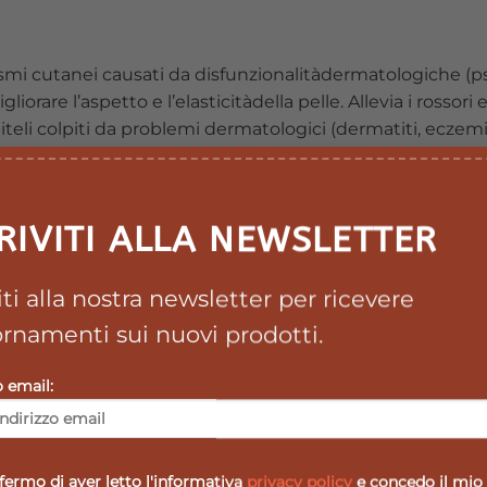
smi cutanei causati da disfunzionalitàdermatologiche (psor
liorare l’aspetto e l’elasticitàdella pelle. Allevia i rossor
eli colpiti da problemi dermatologici (dermatiti, eczemi)
iderivano dalla associazione di urea, pantenolo e sericina,
imosatenuiflora, ricca in flavonoidi ed oligoelementi, con 
pacitàdell’acido beta glicirretico, presente in forma lipo
RIVITI ALLA NEWSLETTER
rato uniforme di prodottomassaggiando delicatamente fi
elicate ed esigenti.
viti alla nostra newsletter per ricevere
rnamenti sui nuovi prodotti.
to con gli occhi.
o email:
 stearate; paraffinum liquidum;isopropylmirystate; cetyl p
osa tenuiflora extract; sericin; salicylic acid carbomer;t
olinone;methilisothiazolinone; magnesium chloride; magn
ermo di aver letto l'informativa
privacy policy
e concedo il mio