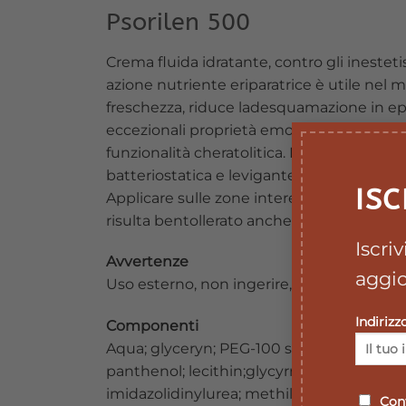
Psorilen 500
Crema fluida idratante, contro gli inesteti
azione nutriente eriparatrice è utile nel mig
freschezza, riduce ladesquamazione in epit
eccezionali proprietà emolienti ed idratant
funzionalità cheratolitica. L’estratto di m
batteriostatica e levigante, coadiuva la ca
ISC
Applicare sulle zone interessate, uno st
risulta bentollerato anche dalle pelli più d
Iscri
Avvertenze
aggio
Uso esterno, non ingerire, evitare il contat
Indirizz
Componenti
Aqua; glyceryn; PEG-100 stearate; glyceryl
panthenol; lecithin;glycyrrhetic acid; mim
imidazolidinylurea; methilchloroisothiaz
Conf