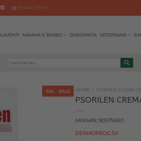
NEWSLETTER
ALIMENTI
MAMMA E BIMBO
OMEOPATIA
VETERINARI
SA
HOME
/
COSMESI E CURA 
SALE
SALE
PSORILEN CREM
Aggiungi
alla lista
dei
MINSAN: 905716510
desideri
DERMOPROG Srl