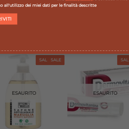
 all'utilizzo dei miei dati per le finalità descritte
SALE
SALE
SAL
Aggiungi
Agg
alla lista
all
dei
desideri
de
ESAURITO
ESAURITO