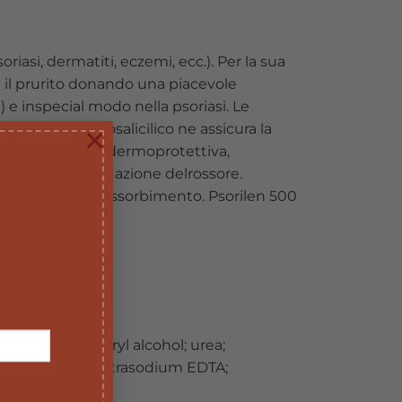
iasi, dermatiti, eczemi, ecc.). Per la sua
i e il prurito donando una piacevole
 e inspecial modo nella psoriasi. Le
×
 mentre l’acidosalicilico ne assicura la
specifica attivitàdermoprotettiva,
somiale, di attenuazione delrossore.
no al completo assorbimento. Psorilen 500
almitate; cetearyl alcohol; urea;
riethanolamine; tetrasodium EDTA;
esium nitrate.