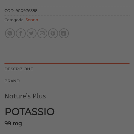
originale
attuale
era:
è:
COD:
900976388
17,30 €.
15,57 €.
Categoria:
Sonno
DESCRIZIONE
BRAND
Nature’s Plus
POTASSIO
99 mg