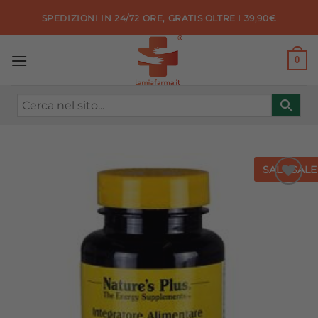
Salta
SPEDIZIONI IN 24/72 ORE, GRATIS OLTRE I 39,90€
ai
contenuti
0
SALE
SALE
Aggiungi
alla lista
dei
desideri