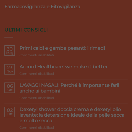
Farmacovigilanza e Fitovigilanza
ULTIMI CONSIGLI
Primi caldi e gambe pesanti: i rimedi
30
Mag
su
Commenti disabilitati
Primi
caldi
Accord Healthcare: we make it better
23
e
Nov
su
Commenti disabilitati
gambe
Accord
pesanti:
Healthcare:
LAVAGGI NASALI: Perché è importante farli
i
06
we
Ott
rimedi
anche ai bambini
make
su
Commenti disabilitati
it
LAVAGGI
better
NASALI:
Dexeryl shower doccia crema e dexeryl olio
02
Perché
Ott
lavante: la detersione ideale della pelle secca
è
e molto secca
importante
su
Commenti disabilitati
farli