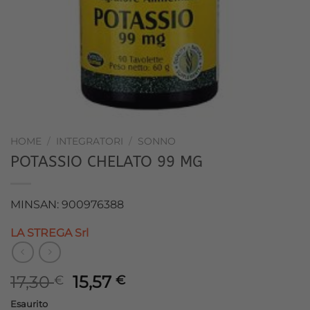
HOME
/
INTEGRATORI
/
SONNO
POTASSIO CHELATO 99 MG
MINSAN: 900976388
LA STREGA Srl
Il
Il
17,30
15,57
€
€
prezzo
prezzo
Esaurito