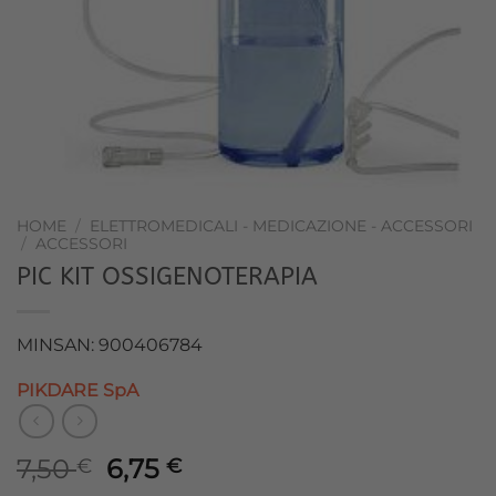
HOME
/
ELETTROMEDICALI - MEDICAZIONE - ACCESSORI
/
ACCESSORI
PIC KIT OSSIGENOTERAPIA
MINSAN: 900406784
PIKDARE SpA
Il
Il
7,50
6,75
€
€
prezzo
prezzo