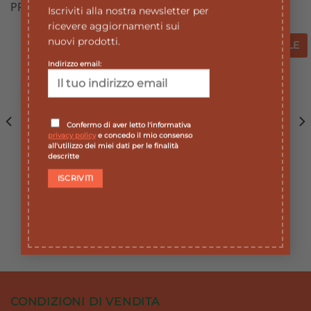
PRODOTTI CORRELATI
Iscriviti alla nostra newsletter per
ricevere aggiornamenti sui
nuovi prodotti.
SALE
SALE
SALE
SALE
Indirizzo email:
Aggiungi
Aggiungi
alla lista
alla lista
dei
dei
desideri
desideri
ESAURITO
Confermo di aver letto l'informativa
privacy policy
e concedo il mio consenso
all'utilizzo dei miei dati per le finalità
descritte
ACCESSORI
ACCESSORI
Droplet Lancette
Innoliving Termometro
pungidito G30 25 pz
Digitale con sonda
flessibile
Il
Il
6,40
€
5,76
€
prezzo
prezzo
Il
Il
9,90
€
8,91
€
e
originale
attuale
prezzo
prezzo
era:
è:
originale
attuale
.
6,40 €.
5,76 €.
era:
è:
9,90 €.
8,91 €.
CONDIZIONI DI VENDITA