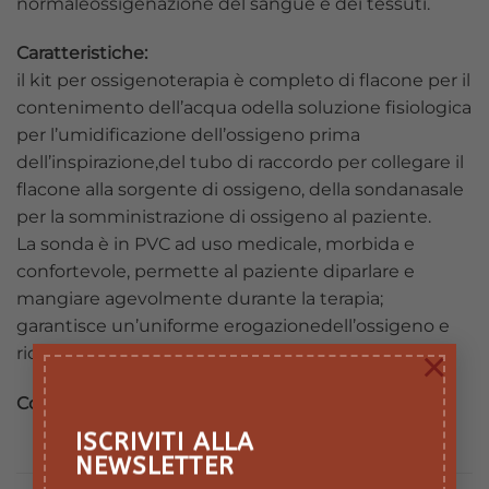
normaleossigenazione del sangue e dei tessuti.
Caratteristiche:
il kit per ossigenoterapia è completo di flacone per il
contenimento dell’acqua odella soluzione fisiologica
per l’umidificazione dell’ossigeno prima
dell’inspirazione,del tubo di raccordo per collegare il
flacone alla sorgente di ossigeno, della sondanasale
per la somministrazione di ossigeno al paziente.
La sonda è in PVC ad uso medicale, morbida e
confortevole, permette al paziente diparlare e
mangiare agevolmente durante la terapia;
garantisce un’uniforme erogazionedell’ossigeno e
×
riduce i rischi di disidratazione della mucosa.
Cod.
03050043100000
ISCRIVITI ALLA
NEWSLETTER