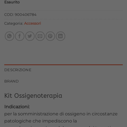
Esaurito
originale
attuale
era:
è:
COD:
900406784
7,50 €.
6,75 €.
Categoria:
Accessori
DESCRIZIONE
BRAND
Kit Ossigenoterapia
Indicazioni:
per la somministrazione di ossigeno in circostanze
patologiche che impediscono la