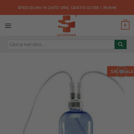
Salta
SPEDIZIONI IN 24/72 ORE, GRATIS OLTRE I 39,90€
ai
contenuti
0
SALE
SALE
Aggiungi
alla lista
dei
desideri