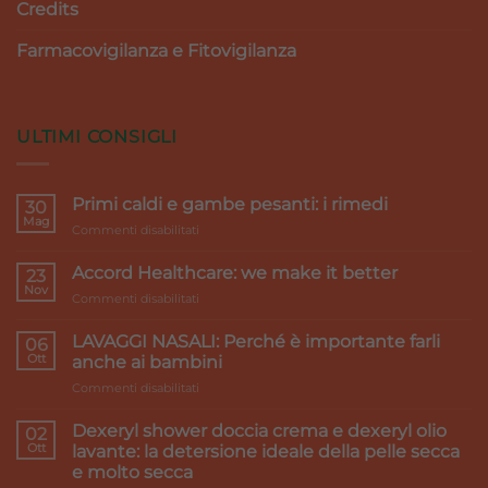
Credits
Farmacovigilanza e Fitovigilanza
ULTIMI CONSIGLI
Primi caldi e gambe pesanti: i rimedi
30
Mag
su
Commenti disabilitati
Primi
caldi
Accord Healthcare: we make it better
23
e
Nov
su
Commenti disabilitati
gambe
Accord
pesanti:
Healthcare:
LAVAGGI NASALI: Perché è importante farli
i
06
we
Ott
rimedi
anche ai bambini
make
su
Commenti disabilitati
it
LAVAGGI
better
NASALI:
Dexeryl shower doccia crema e dexeryl olio
02
Perché
Ott
lavante: la detersione ideale della pelle secca
è
e molto secca
importante