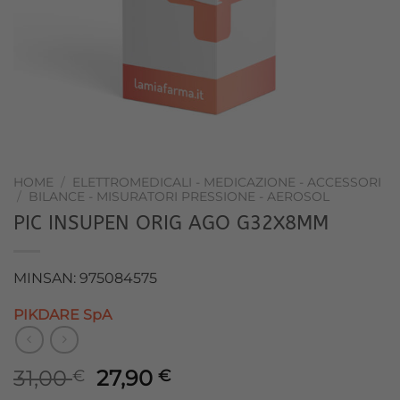
HOME
/
ELETTROMEDICALI - MEDICAZIONE - ACCESSORI
/
BILANCE - MISURATORI PRESSIONE - AEROSOL
PIC INSUPEN ORIG AGO G32X8MM
MINSAN: 975084575
PIKDARE SpA
Il
Il
31,00
27,90
€
€
prezzo
prezzo