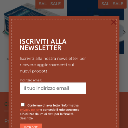
SALE
SALE
SALE
SALE
Aggiungi
Aggiungi
alla lista
alla lista
×
dei
dei
desideri
desideri
ESAURITO
ISCRIVITI ALLA
NEWSLETTER
Iscriviti alla nostra newsletter per
BILANCE - MISURATORI PRESSIONE - AEROSOL
BILANCE - MISURATORI PRESSIONE - AEROSOL
CardioAdvance
CONTOUR NEXT
ricevere aggiornamenti sui
Pulsossimetro OX 500
GLUCOMETRO
nuovi prodotti.
Il
Il
Il
Il
39,00
€
35,10
€
71,98
€
64,78
€
prezzo
prezzo
prezzo
prezzo
Indirizzo email:
originale
attuale
originale
attuale
era:
è:
era:
è:
39,00 €.
35,10 €.
71,98 €.
64,78 €.
.
CONDIZIONI DI VENDITA
Confermo di aver letto l'informativa
privacy policy
e concedo il mio consenso
all'utilizzo dei miei dati per le finalità
descritte
Privacy Policy