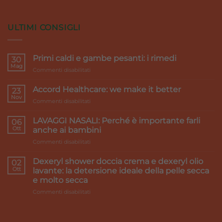
ULTIMI CONSIGLI
Primi caldi e gambe pesanti: i rimedi
30
Mag
su
Commenti disabilitati
Primi
caldi
Accord Healthcare: we make it better
23
e
Nov
su
Commenti disabilitati
gambe
Accord
pesanti:
Healthcare:
LAVAGGI NASALI: Perché è importante farli
i
06
we
Ott
rimedi
anche ai bambini
make
su
Commenti disabilitati
it
LAVAGGI
better
NASALI:
Dexeryl shower doccia crema e dexeryl olio
02
Perché
Ott
lavante: la detersione ideale della pelle secca
è
e molto secca
importante
su
Commenti disabilitati
farli
Dexeryl
anche
shower
ai
doccia
bambini