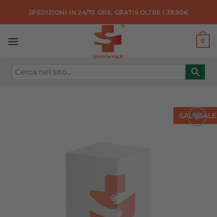
Salta
SPEDIZIONI IN 24/72 ORE, GRATIS OLTRE I 39,90€
ai
contenuti
0
SALE
SALE
Aggiungi
alla lista
dei
desideri