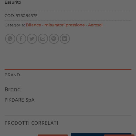
Esaurito
originale
attuale
era:
è:
COD:
975084575
31,00 €.
27,90 €.
Categoria:
Bilance - misuratori pressione - Aerosol
BRAND
Brand
PIKDARE SpA
PRODOTTI CORRELATI