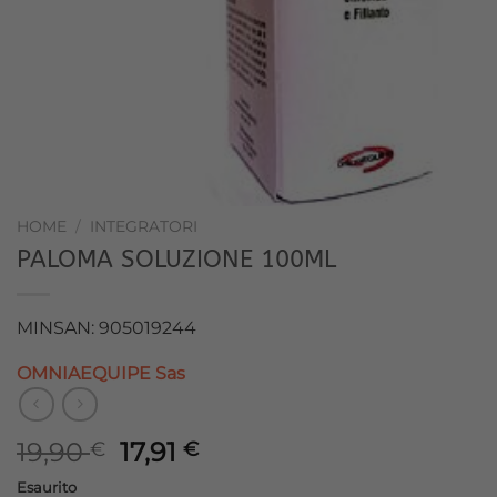
HOME
/
INTEGRATORI
PALOMA SOLUZIONE 100ML
MINSAN: 905019244
OMNIAEQUIPE Sas
Il
Il
19,90
17,91
€
€
prezzo
prezzo
Esaurito