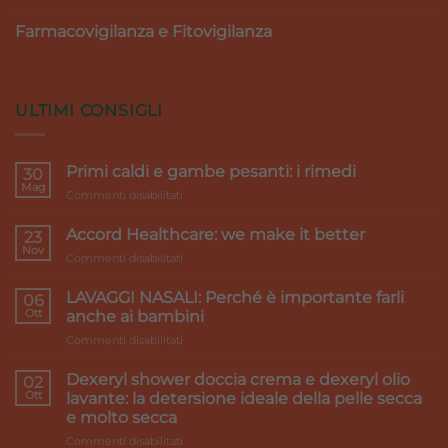
Farmacovigilanza e Fitovigilanza
ULTIMI CONSIGLI
Primi caldi e gambe pesanti: i rimedi
30
Mag
su
Commenti disabilitati
Primi
caldi
Accord Healthcare: we make it better
23
e
Nov
su
Commenti disabilitati
gambe
Accord
pesanti:
Healthcare:
LAVAGGI NASALI: Perché è importante farli
i
06
we
Ott
rimedi
anche ai bambini
make
su
Commenti disabilitati
it
LAVAGGI
better
NASALI:
Dexeryl shower doccia crema e dexeryl olio
02
Perché
Ott
lavante: la detersione ideale della pelle secca
è
e molto secca
importante
su
Commenti disabilitati
farli