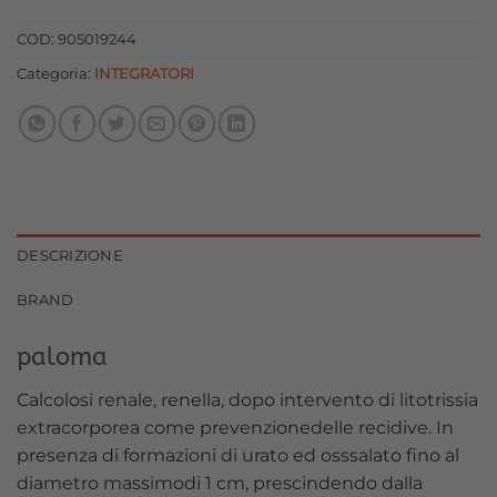
originale
attuale
era:
è:
COD:
905019244
19,90 €.
17,91 €.
Categoria:
INTEGRATORI
DESCRIZIONE
BRAND
paloma
Calcolosi renale, renella, dopo intervento di litotrissia
extracorporea come prevenzionedelle recidive. In
presenza di formazioni di urato ed osssalato fino al
diametro massimodi 1 cm, prescindendo dalla