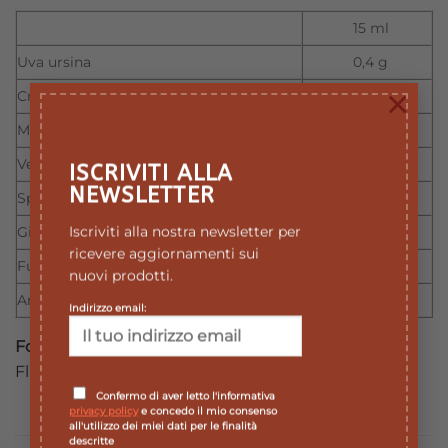
15 ml
Uva ursina
0,4 g
×
Cranberrye
0,3 g
Mirtillo rosso
1,5 g
Verga d’oro
0,7g
ISCRIVITI ALLA
NEWSLETTER
Spaccapietra
0,7 g
Iscriviti alla nostra newsletter per
Ginepro
0,4 g
ricevere aggiornamenti sui
Fumaria
0,3 g
nuovi prodotti.
Ananas
0,3g
Indirizzo email:
Formato
Flacone da 100 ml di soluzione.
Confermo di aver letto l'informativa
privacy policy
e concedo il mio consenso
all'utilizzo dei miei dati per le finalità
descritte