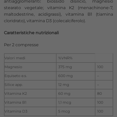
antiagglomeranti: biossido disilicio, magnesio
stearato vegetale; vitamina K2 (menachinone-7,
maltodestrine, acidigrassi), vitamina B1 (tiamina
cloridrato), vitamina D3 (colecalciferolo).
Caratteristiche nutrizionali
Per 2 compresse
Valori medi
%VNR%
Magnesio
375 mg
100
Equiseto e.s.
600 mg
–
Silice app.
12 mg
–
Vitamina K2
60 mg
80
Vitamina B1
1,1 mcg
100
Vitamina D3
5 mcg
100