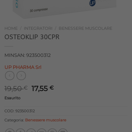
HOME
/
INTEGRATORI
/
BENESSERE MUSCOLARE
OSTEOKLIP 30CPR
MINSAN: 923500312
UP PHARMA Srl
Il
Il
19,50
17,55
€
€
prezzo
prezzo
Esaurito
originale
attuale
era:
è:
COD:
923500312
19,50 €.
17,55 €.
Categoria:
Benessere muscolare