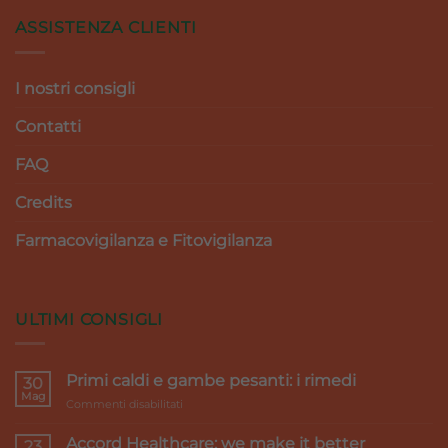
ASSISTENZA CLIENTI
I nostri consigli
Contatti
FAQ
Credits
Farmacovigilanza e Fitovigilanza
ULTIMI CONSIGLI
Primi caldi e gambe pesanti: i rimedi
30
Mag
su
Commenti disabilitati
Primi
caldi
Accord Healthcare: we make it better
23