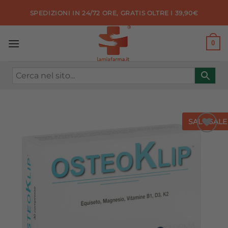
Salta
SPEDIZIONI IN 24/72 ORE, GRATIS OLTRE I 39,90€
ai
contenuti
0
SALE
SALE
Aggiungi
alla lista
dei
desideri