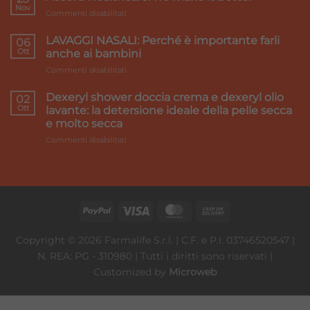
e
Nov
su
Commenti disabilitati
gambe
Accord
pesanti:
Healthcare:
LAVAGGI NASALI: Perché è importante farli
i
06
we
Ott
rimedi
anche ai bambini
make
su
Commenti disabilitati
it
LAVAGGI
better
NASALI:
Dexeryl shower doccia crema e dexeryl olio
02
Perché
Ott
lavante: la detersione ideale della pelle secca
è
e molto secca
importante
su
Commenti disabilitati
farli
Dexeryl
anche
shower
ai
doccia
bambini
crema
e
dexeryl
olio
lavante:
Copyright © 2026 Farmalife S.r.l. | C.F. e P.I. 03746520547 |
la
N. REA: PG - 310980 | Tutti i diritti sono riservati |
detersione
ideale
Customized by
Microweb
della
pelle
secca