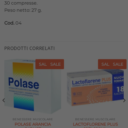
30 compresse.
Peso netto: 27 g.
Cod.
04
PRODOTTI CORRELATI
SALE
SALE
SALE
SALE
Aggiungi
Aggiungi
alla lista
alla lista
dei
dei
desideri
desideri
BENESSERE MUSCOLARE
BENESSERE MUSCOLARE
POLASE ARANCIA
LACTOFLORENE PLUS