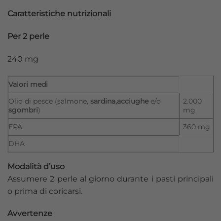
Caratteristiche nutrizionali
Per 2 perle
240 mg
Valori medi
Olio di pesce (salmone,
sardina,acciughe
e/o
2.000
sgombri
)
mg
EPA
360 mg
DHA
Modalità d’uso
Assumere 2 perle al giorno durante i pasti principali
o prima di coricarsi.
Avvertenze