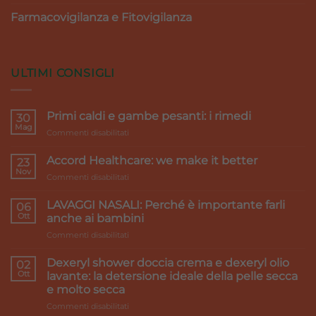
Farmacovigilanza e Fitovigilanza
ULTIMI CONSIGLI
Primi caldi e gambe pesanti: i rimedi
30
Mag
su
Commenti disabilitati
Primi
caldi
Accord Healthcare: we make it better
23
e
Nov
su
Commenti disabilitati
gambe
Accord
pesanti:
Healthcare:
LAVAGGI NASALI: Perché è importante farli
i
06
we
Ott
rimedi
anche ai bambini
make
su
Commenti disabilitati
it
LAVAGGI
better
NASALI:
Dexeryl shower doccia crema e dexeryl olio
02
Perché
Ott
lavante: la detersione ideale della pelle secca
è
e molto secca
importante
su
Commenti disabilitati
farli