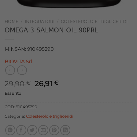
HOME
/
INTEGRATORI
/
COLESTEROLO E TRIGLICERIDI
OMEGA 3 SALMON OIL 90PRL
MINSAN: 910495290
BIOVITA Srl
Il
Il
29,90
26,91
€
€
prezzo
prezzo
Esaurito
originale
attuale
era:
è:
COD:
910495290
29,90 €.
26,91 €.
Categoria:
Colesterolo e trigliceridi