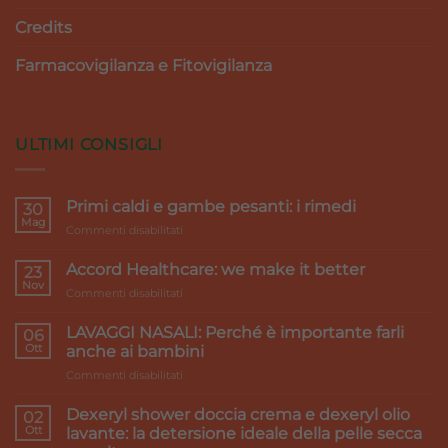
Credits
Farmacovigilanza e Fitovigilanza
ULTIMI CONSIGLI
Primi caldi e gambe pesanti: i rimedi
30
Mag
su
Commenti disabilitati
Primi
caldi
Accord Healthcare: we make it better
23
e
Nov
su
Commenti disabilitati
gambe
Accord
pesanti:
Healthcare:
LAVAGGI NASALI: Perché è importante farli
i
06
we
Ott
rimedi
anche ai bambini
make
su
Commenti disabilitati
it
LAVAGGI
better
NASALI:
Dexeryl shower doccia crema e dexeryl olio
02
Perché
Ott
lavante: la detersione ideale della pelle secca
è