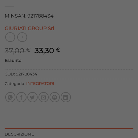
MINSAN: 921788434
GIURIATI GROUP Srl
Il
Il
37,00
33,30
€
€
prezzo
prezzo
Esaurito
originale
attuale
era:
è:
COD:
921788434
37,00 €.
33,30 €.
Categoria:
INTEGRATORI
DESCRIZIONE