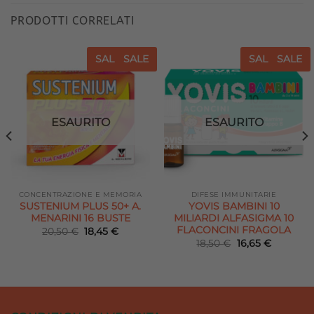
PRODOTTI CORRELATI
SALE
SALE
SALE
SALE
Aggiungi
Aggiungi
alla lista
alla lista
dei
dei
desideri
desideri
ESAURITO
ESAURITO
CONCENTRAZIONE E MEMORIA
DIFESE IMMUNITARIE
SUSTENIUM PLUS 50+ A.
YOVIS BAMBINI 10
MENARINI 16 BUSTE
MILIARDI ALFASIGMA 10
FLACONCINI FRAGOLA
Il
Il
20,50
€
18,45
€
prezzo
prezzo
Il
Il
18,50
€
16,65
€
originale
attuale
prezzo
prezzo
era:
è:
originale
attuale
20,50 €.
18,45 €.
era:
è:
.
18,50 €.
16,65 €.