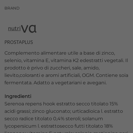
BRAND
va
nutri
PROSTAPLUS
Complemento alimentare utile a base di zinco,
selenio, vitamina E, vitamina K2 edestratti vegetali. Il
prodotto è privo di zuccheri, sale, amido,
lievito,coloranti e aromi artificiali, OGM. Contiene soia
fermentata. Adatto a vegetariani e avegani.
Ingredienti
Serenoa repens hook estratto secco titolato 15%
acidi grassi; zinco gluconato; urticadioica l. estratto
secco radice titolato 0,4% steroli; solanum
lycopersicum l. estrattosecco futti titolato 18%