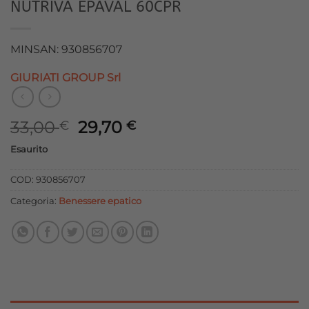
NUTRIVA EPAVAL 60CPR
MINSAN: 930856707
GIURIATI GROUP Srl
Il
Il
33,00
29,70
€
€
prezzo
prezzo
Esaurito
originale
attuale
era:
è:
COD:
930856707
33,00 €.
29,70 €.
Categoria:
Benessere epatico