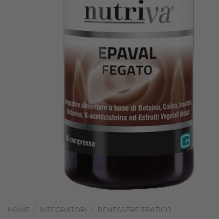
HOME
/
INTEGRATORI
/
BENESSERE EPATICO