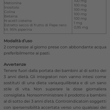
100 mg
Metionina
100 mg
Inositolo
100 mg
Colina
100 mg
Betaina
100 mg
N-acetil cisteina
1 mg
Estratto secco di frutto di Pepe nero
0,95 mg
tit. 95% piperina
Modalità d’uso
2 compresse al giorno prese con abbondante acqua
preferibilmente ai pasti.
Avvertenze
Tenere fuori dalla portata dei bambini al di sotto dei
3 anni dietà. Gli integratori non vanno intesi come
sostituti di una dieta varia,equilibrata e di un sano
stile di vita. Non superare la dose giornaliera
consigliata. Nonsomministrare il prodotto a bambini
al di sotto dei 3 anni d’età. Controindicatoin soggetti
con ipersensibilità accertata verso uno qualsiasi dei