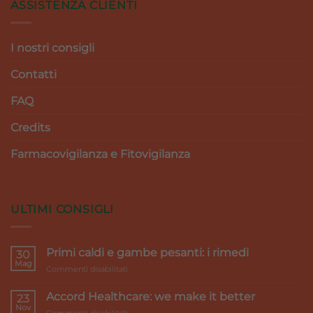
ASSISTENZA CLIENTI
I nostri consigli
Contatti
FAQ
Credits
Farmacovigilanza e Fitovigilanza
ULTIMI CONSIGLI
Primi caldi e gambe pesanti: i rimedi
30
Mag
su
Commenti disabilitati
Primi
caldi
Accord Healthcare: we make it better
23
e
Nov
su
Commenti disabilitati