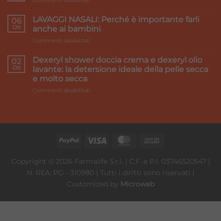
gambe
Accord
pesanti:
Healthcare:
LAVAGGI NASALI: Perché è importante farli
i
06
we
Ott
rimedi
anche ai bambini
make
su
Commenti disabilitati
it
LAVAGGI
better
NASALI:
Dexeryl shower doccia crema e dexeryl olio
02
Perché
Ott
lavante: la detersione ideale della pelle secca
è
e molto secca
importante
su
Commenti disabilitati
farli
Dexeryl
anche
shower
ai
doccia
bambini
crema
e
dexeryl
olio
lavante:
Copyright © 2026 Farmalife S.r.l. | C.F. e P.I. 03746520547 |
la
N. REA: PG - 310980 | Tutti i diritti sono riservati |
detersione
ideale
Customized by
Microweb
della
pelle
secca
e