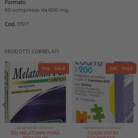
Formato
60 compresse da 600 mg.
Cod.
17517
PRODOTTI CORRELATI
SALE
SALE
SALE
SALE
Aggiungi
Aggiungi
alla lista
alla lista
dei
dei
desideri
desideri
BENESSERE EPATICO
BENESSERE EPATICO
ESI MELATONIN PURA
COQ10 200 30