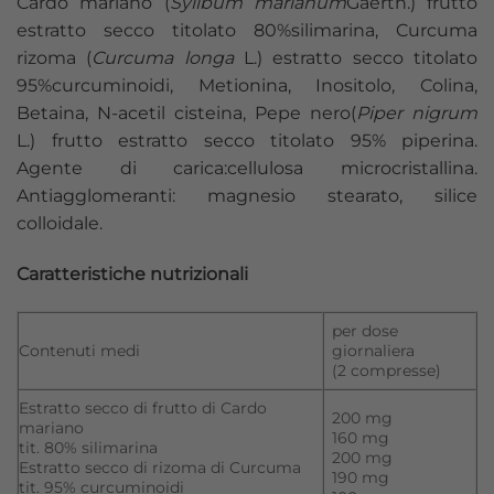
Cardo mariano (
Sylibum marianum
Gaertn.) frutto
estratto secco titolato 80%silimarina, Curcuma
rizoma (
Curcuma longa
L.) estratto secco titolato
95%curcuminoidi, Metionina, Inositolo, Colina,
Betaina, N-acetil cisteina, Pepe nero(
Piper nigrum
L.) frutto estratto secco titolato 95% piperina.
Agente di carica:cellulosa microcristallina.
Antiagglomeranti: magnesio stearato, silice
colloidale.
Caratteristiche nutrizionali
per dose
Contenuti medi
giornaliera
(2 compresse)
Estratto secco di frutto di Cardo
200 mg
mariano
160 mg
tit. 80% silimarina
200 mg
Estratto secco di rizoma di Curcuma
190 mg
tit. 95% curcuminoidi