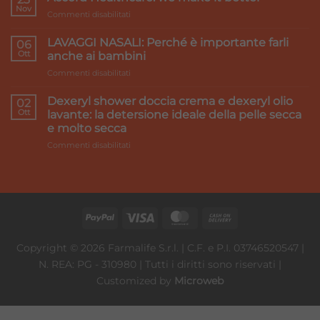
e
Nov
su
Commenti disabilitati
gambe
Accord
pesanti:
Healthcare:
LAVAGGI NASALI: Perché è importante farli
i
06
we
Ott
rimedi
anche ai bambini
make
su
Commenti disabilitati
it
LAVAGGI
better
NASALI:
Dexeryl shower doccia crema e dexeryl olio
02
Perché
Ott
lavante: la detersione ideale della pelle secca
è
e molto secca
importante
su
Commenti disabilitati
farli
Dexeryl
anche
shower
ai
doccia
bambini
crema
e
dexeryl
olio
lavante:
Copyright © 2026 Farmalife S.r.l. | C.F. e P.I. 03746520547 |
la
N. REA: PG - 310980 | Tutti i diritti sono riservati |
detersione
ideale
Customized by
Microweb
della
pelle
secca