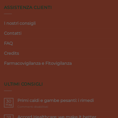
ASSISTENZA CLIENTI
I nostri consigli
Contatti
FAQ
Credits
Farmacovigilanza e Fitovigilanza
ULTIMI CONSIGLI
Primi caldi e gambe pesanti: i rimedi
30
Mag
su
Commenti disabilitati
Primi
caldi
Accord Healthcare: we make it better
23