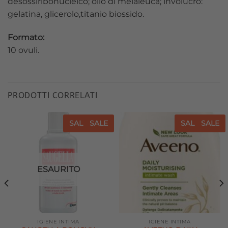
desossiribonucleico; olio di melaleuca; involucro:
gelatina, glicerolo,titanio biossido.
Formato:
10 ovuli.
PRODOTTI CORRELATI
SALE
SALE
SALE
SALE
Aggiungi
Aggiungi
alla lista
alla lista
dei
dei
desideri
desideri
ESAURITO
IGIENE INTIMA
IGIENE INTIMA