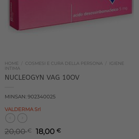
HOME
/
COSMESI E CURA DELLA PERSONA
/
IGIENE
INTIMA
NUCLEOGYN VAG 10OV
MINSAN: 902340025
VALDERMA Srl
Il
Il
20,00
18,00
€
€
prezzo
prezzo