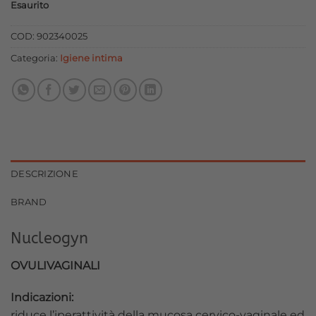
Esaurito
originale
attuale
era:
è:
COD:
902340025
20,00 €.
18,00 €.
Categoria:
Igiene intima
DESCRIZIONE
BRAND
Nucleogyn
OVULIVAGINALI
Indicazioni:
riduce l’iperattività della mucosa cervico-vaginale ed