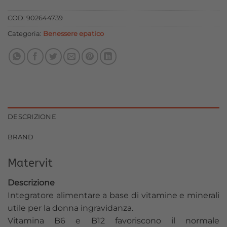
originale
attuale
era:
è:
COD:
902644739
13,50 €.
12,15 €.
Categoria:
Benessere epatico
DESCRIZIONE
BRAND
Matervit
Descrizione
Integratore alimentare a base di vitamine e minerali
utile per la donna ingravidanza.
Vitamina B6 e B12 favoriscono il normale