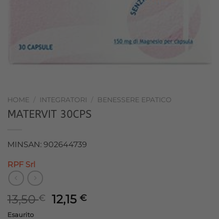
HOME
/
INTEGRATORI
/
BENESSERE EPATICO
MATERVIT 30CPS
MINSAN: 902644739
RPF Srl
Il
Il
13,50
12,15
€
€
prezzo
prezzo
Esaurito