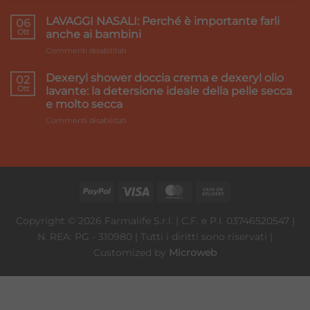
Accord
pesanti:
Healthcare:
LAVAGGI NASALI: Perché è importante farli
i
06
we
Ott
rimedi
anche ai bambini
make
su
Commenti disabilitati
it
LAVAGGI
better
NASALI:
Dexeryl shower doccia crema e dexeryl olio
02
Perché
Ott
lavante: la detersione ideale della pelle secca
è
e molto secca
importante
su
Commenti disabilitati
farli
Dexeryl
anche
shower
ai
doccia
bambini
crema
e
dexeryl
olio
lavante:
Copyright © 2026 Farmalife S.r.l. | C.F. e P.I. 03746520547 |
la
N. REA: PG - 310980 | Tutti i diritti sono riservati |
detersione
ideale
Customized by
Microweb
della
pelle
secca
e
molto