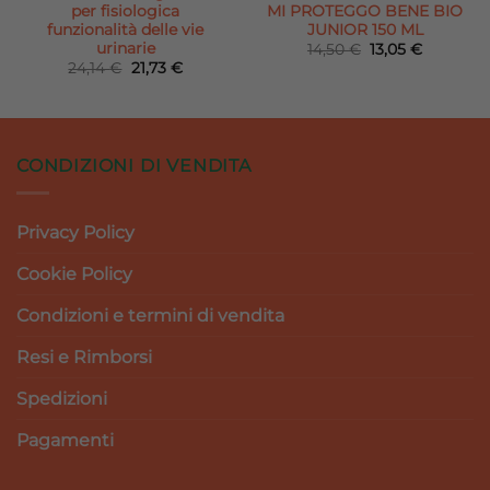
per fisiologica
MI PROTEGGO BENE BIO
funzionalità delle vie
JUNIOR 150 ML
urinarie
Il
Il
14,50
€
13,05
€
prezzo
prezzo
Il
Il
24,14
€
21,73
€
originale
attuale
prezzo
prezzo
era:
è:
originale
attuale
14,50 €.
13,05 €.
era:
è:
24,14 €.
21,73 €.
CONDIZIONI DI VENDITA
Privacy Policy
Cookie Policy
Condizioni e termini di vendita
Resi e Rimborsi
Spedizioni
Pagamenti