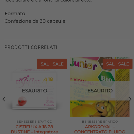
Formato
Confezione da 30 capsule
PRODOTTI CORRELATI
SALE
SALE
SALE
SALE
Aggiungi
Aggiungi
alla lista
alla lista
dei
dei
desideri
desideri
ESAURITO
ESAURITO
BENESSERE EPATICO
BENESSERE EPATICO
CISTIFLUX A 18 28
ARKOROYAL –
BUSTINE – integratore
CONCENTRATO FLUIDO