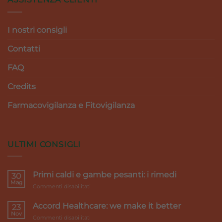
I nostri consigli
Contatti
FAQ
Credits
Farmacovigilanza e Fitovigilanza
ULTIMI CONSIGLI
Primi caldi e gambe pesanti: i rimedi
30
Mag
su
Commenti disabilitati
Primi
caldi
Accord Healthcare: we make it better
23
e
Nov
su
Commenti disabilitati
gambe