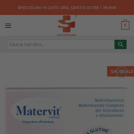
Salta
SPEDIZIONI IN 24/72 ORE, GRATIS OLTRE I 39,90€
ai
contenuti
0
SALE
SALE
Aggiungi
alla lista
dei
desideri