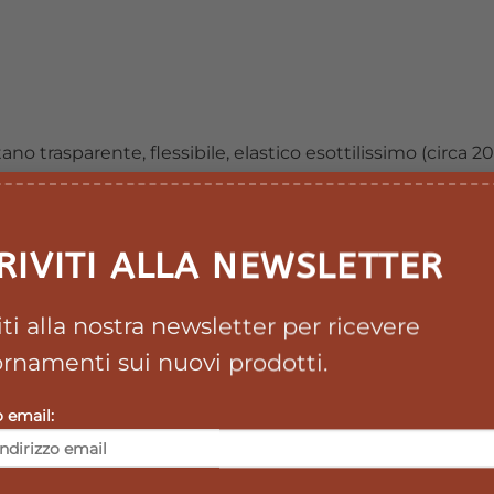
ano trasparente, flessibile, elastico esottilissimo (circa 
ita anche in caso di immersione totale in acqua. Favoris
a acqua e batteri maconsente alla pelle di respirare evi
 tipi di pelle, anche quelle delicate dibambini e anziani. 
RIVITI ALLA NEWSLETTER
turale.
 elevata conformabilità del prodottoe aumento del comfort
qua e batteri ma permeabile al vapor acqueo. La parte c
viti alla nostra newsletter per ricevere
onecentrale.
rnamenti sui nuovi prodotti.
per un’elevata conformabilità allaferita.
o email:
zzi.
zi.