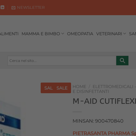
NEWSLETTER
ALIMENTI
MAMMA E BIMBO
OMEOPATIA
VETERINARI
SA
HOME
/
ELETTROMEDICALI 
SALE
SALE
E DISINFETTANTI
M-AID CUTIFLEX
Aggiungi
alla lista
dei
desideri
MINSAN: 900470840
PIETRASANTA PHARMA S