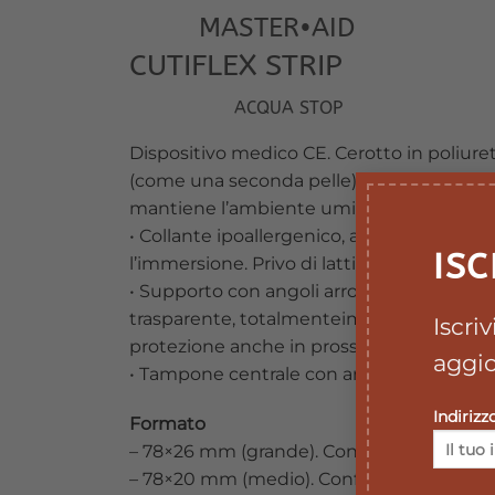
MASTER•AID
CUTIFLEX STRIP
ACQUA STOP
Dispositivo medico CE. Cerotto in poliuret
(come una seconda pelle) eprotegge la fer
mantiene l’ambiente umido, lo protegge d
• Collante ipoallergenico, adatto a tutti i
ISC
l’immersione. Privo di latticedi gomma na
• Supporto con angoli arrotondati per una
trasparente, totalmenteimpermeabile ad ac
Iscri
protezione anche in prossimità del tamp
aggio
• Tampone centrale con angoli arrotondati 
Indirizz
Formato
– 78×26 mm (grande). Confezione da 10 pe
– 78×20 mm (medio). Confezione da 10 pez