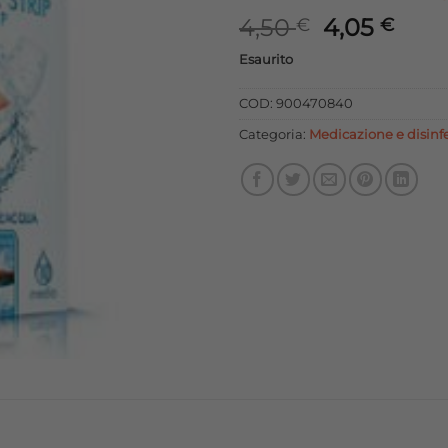
Il
Il
4,50
4,05
€
€
prezzo
prez
Esaurito
originale
attu
era:
è:
COD:
900470840
4,50 €.
4,05
Categoria:
Medicazione e disinfe