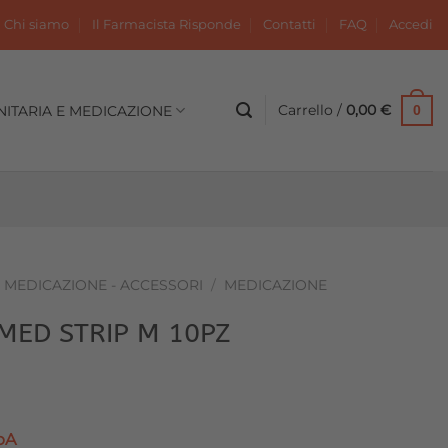
Chi siamo
Il Farmacista Risponde
Contatti
FAQ
Accedi
Carrello /
0,00
€
NITARIA E MEDICAZIONE
0
- MEDICAZIONE - ACCESSORI
/
MEDICAZIONE
MED STRIP M 10PZ
pA