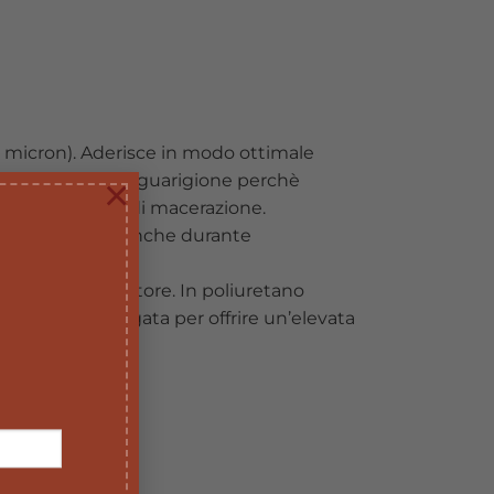
20 micron). Aderisce in modo ottimale
ce il processo diguarigione perchè
×
tando processi di macerazione.
Elevata adesività anche durante
 per l’utilizzatore. In poliuretano
entrale èallargata per offrire un’elevata