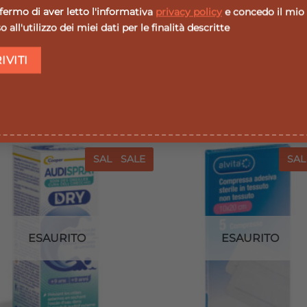
zi.
ermo di aver letto l'informativa
privacy policy
e concedo il mio
 all'utilizzo dei miei dati per le finalità descritte
SALE
SALE
SAL
Aggiungi
Agg
alla lista
all
dei
desideri
de
ESAURITO
ESAURITO