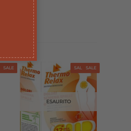
E
SALE
SALE
SALE
iungi
Aggiungi
a lista
alla lista
dei
dei
sideri
desideri
ESAURITO