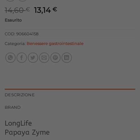
Il
Il
14,60
13,14
€
€
prezzo
prezzo
Esaurito
originale
attuale
era:
è:
COD:
906604158
14,60 €.
13,14 €.
Categoria:
Benessere gastrointestinale
DESCRIZIONE
BRAND
LongLife
Papaya Zyme