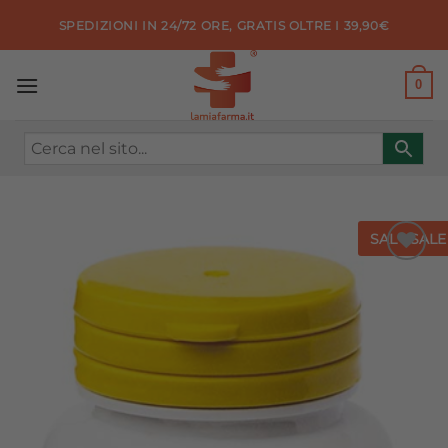
Salta
SPEDIZIONI IN 24/72 ORE, GRATIS OLTRE I 39,90€
ai
contenuti
0
SALE
SALE
Aggiungi
alla lista
dei
desideri