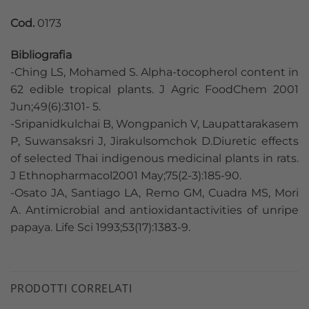
Cod.
0173
Bibliografia
-Ching LS, Mohamed S. Alpha-tocopherol content in
62 edible tropical plants. J Agric FoodChem 2001
Jun;49(6):3101- 5.
-Sripanidkulchai B, Wongpanich V, Laupattarakasem
P, Suwansaksri J, Jirakulsomchok D.Diuretic effects
of selected Thai indigenous medicinal plants in rats.
J Ethnopharmacol2001 May;75(2-3):185-90.
-Osato JA, Santiago LA, Remo GM, Cuadra MS, Mori
A. Antimicrobial and antioxidantactivities of unripe
papaya. Life Sci 1993;53(17):1383-9.
PRODOTTI CORRELATI