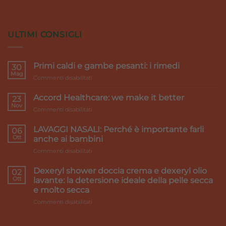
ULTIMI CONSIGLI
Primi caldi e gambe pesanti: i rimedi
30
Mag
su
Commenti disabilitati
Primi
caldi
Accord Healthcare: we make it better
23
e
Nov
su
Commenti disabilitati
gambe
Accord
pesanti:
Healthcare:
LAVAGGI NASALI: Perché è importante farli
i
06
we
Ott
rimedi
anche ai bambini
make
su
Commenti disabilitati
it
LAVAGGI
better
NASALI:
Dexeryl shower doccia crema e dexeryl olio
02
Perché
Ott
lavante: la detersione ideale della pelle secca
è
e molto secca
importante
su
Commenti disabilitati
farli
Dexeryl
anche
shower
ai