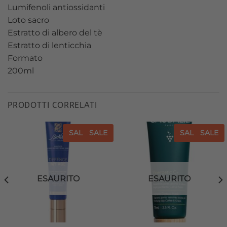
Lumifenoli antiossidanti
Loto sacro
Estratto di albero del tè
Estratto di lenticchia
Formato
200ml
PRODOTTI CORRELATI
SALE
SALE
SALE
SALE
Aggiungi
Aggiungi
alla lista
alla lista
dei
dei
desideri
desideri
ESAURITO
ESAURITO