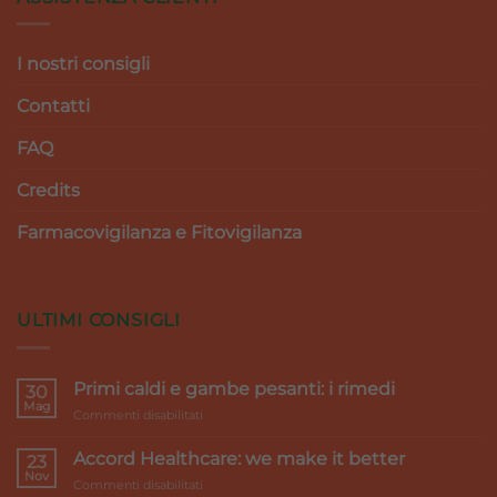
I nostri consigli
Contatti
FAQ
Credits
Farmacovigilanza e Fitovigilanza
ULTIMI CONSIGLI
Primi caldi e gambe pesanti: i rimedi
30
Mag
su
Commenti disabilitati
Primi
caldi
Accord Healthcare: we make it better
23
e
Nov
su
Commenti disabilitati
gambe