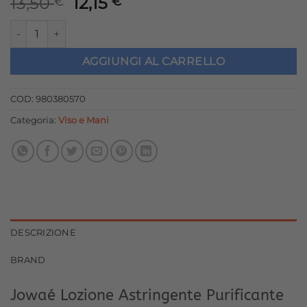
Il
Il
13,50
12,15
€
€
prezzo
prezzo
Jowaé Lozione Astringente Purificante Anti Imperfezioni 200 
originale
attuale
era:
è:
AGGIUNGI AL CARRELLO
13,50 €.
12,15 €.
COD:
980380570
Categoria:
Viso e Mani
DESCRIZIONE
BRAND
Jowaé Lozione Astringente Purificante