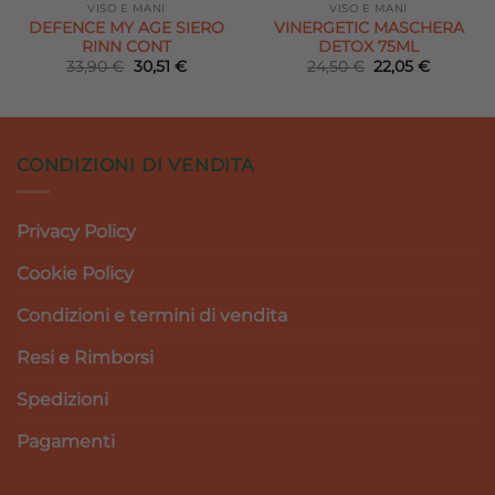
VISO E MANI
VISO E MANI
DEFENCE MY AGE SIERO
VINERGETIC MASCHERA
RINN CONT
DETOX 75ML
Il
Il
Il
Il
33,90
€
30,51
€
24,50
€
22,05
€
prezzo
prezzo
prezzo
prezzo
originale
attuale
originale
attuale
era:
è:
era:
è:
.
33,90 €.
30,51 €.
24,50 €.
22,05 €.
CONDIZIONI DI VENDITA
Privacy Policy
Cookie Policy
Condizioni e termini di vendita
Resi e Rimborsi
Spedizioni
Pagamenti