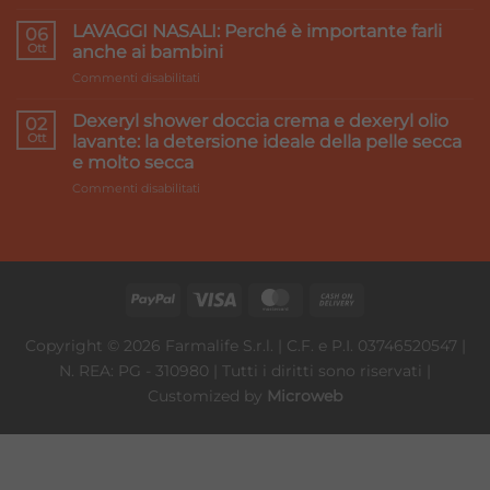
Accord
pesanti:
Healthcare:
LAVAGGI NASALI: Perché è importante farli
i
06
we
Ott
rimedi
anche ai bambini
make
su
Commenti disabilitati
it
LAVAGGI
better
NASALI:
Dexeryl shower doccia crema e dexeryl olio
02
Perché
Ott
lavante: la detersione ideale della pelle secca
è
e molto secca
importante
su
Commenti disabilitati
farli
Dexeryl
anche
shower
ai
doccia
bambini
crema
e
dexeryl
olio
lavante:
Copyright © 2026 Farmalife S.r.l. | C.F. e P.I. 03746520547 |
la
N. REA: PG - 310980 | Tutti i diritti sono riservati |
detersione
ideale
Customized by
Microweb
della
pelle
secca
e
molto