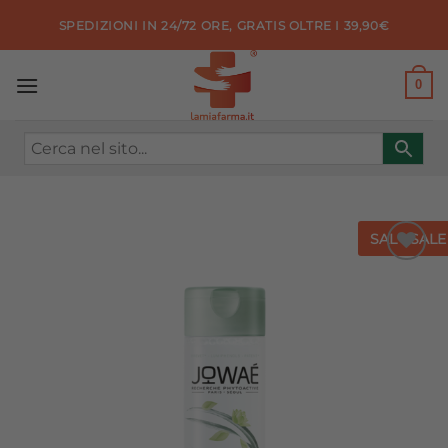
Salta
SPEDIZIONI IN 24/72 ORE, GRATIS OLTRE I 39,90€
ai
contenuti
0
SALE
SALE
Aggiungi
alla lista
dei
desideri